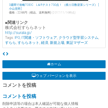
3週間で攻略TOEIC L＆Rテスト730点！ （残り日数逆算シリーズ） [
小山克明 ]
価格：2268円（税込、送料無料)
(2017/11/16時点)
■関連リンク
株式会社すららネット
http://surala.jp/
Tags:
IPO
,
IT関連・ソフトウェア
,
クラウド型学習システム
,
すらら
,
すららネット
,
経済
,
新規上場
,
東証マザーズ
ホーム
ウェブ バージョンを表示
コメントを投稿
コメントを投稿
削除申請等の場合は本人確認が可能な個人情報