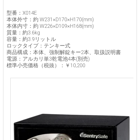
型番：X014E
本体外寸：約 W231×D170×H170(mm)
本体内寸：約 W226×D109×H168(mm)
質量：約3.6kg
容量：約3.9リットル
ロックタイプ：テンキー式
商品構成：本体、強制解錠キー2本、取扱説明書
電源：アルカリ単3乾電池4本(別売)
標準小売価格（税抜）：￥10,200