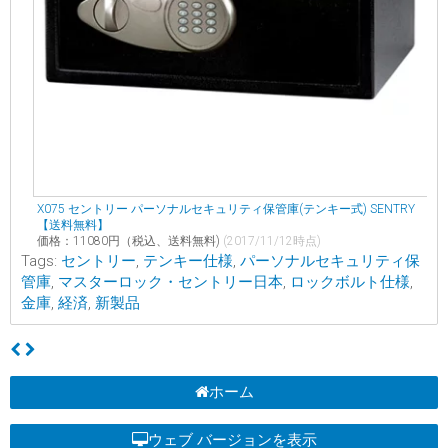
X075 セントリー パーソナルセキュリティ保管庫(テンキー式) SENTRY
【送料無料】
価格：11080円（税込、送料無料)
(2017/11/12時点)
Tags:
セントリー
,
テンキー仕様
,
パーソナルセキュリティ保
管庫
,
マスターロック・セントリー日本
,
ロックボルト仕様
,
金庫
,
経済
,
新製品
ホーム
ウェブ バージョンを表示