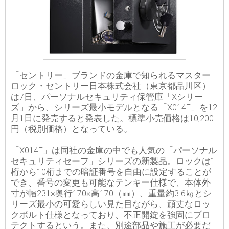
「セントリー」ブランドの金庫で知られるマスター
ロック・セントリー日本株式会社（東京都品川区）
は7日、パーソナルセキュリティ保管庫「Xシリー
ズ」から、シリーズ最小モデルとなる「X014E」を12
月1日に発売すると発表した。標準小売価格は10,200
円（税別価格）となっている。
「X014E」は同社の金庫の中でも人気の「パーソナル
セキュリティセーフ」シリーズの新製品。ロックは1
桁から10桁までの暗証番号を自由に設定することが
でき、番号の変更も可能なテンキー仕様で、本体外
寸が幅231×奥行170×高170（㎜）、重量約3.6㎏とシ
リーズ最小の可愛らしい見た目ながら、頑丈なロッ
クボルト仕様となっており、不正開錠を強固にプロ
テクトするという。また、別途部品や施工が必要だ