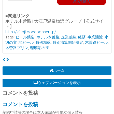
楽天で購入
■関連リンク
ホテル木曽路 | 大江戸温泉物語グループ【公式サイ
ト】
http://kisoji.ooedoonsen.jp/
Tags:
ビール醸造
,
ホテル木曽路
,
企業破綻
,
経済
,
事業譲渡
,
水
辺の宴
,
地ビール
,
特殊精砿
,
特別清算開始決定
,
木曽路ビール
,
木曽路プリン
,
瑠璃彩の雫
ホーム
ウェブ バージョンを表示
コメントを投稿
コメントを投稿
削除申請等の場合は本人確認が可能な個人情報