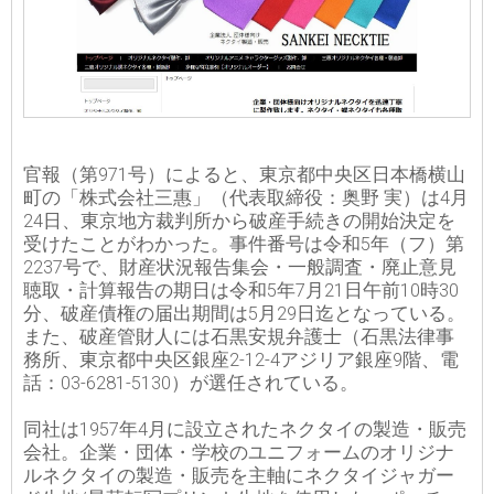
官報（第971号）によると、東京都中央区日本橋横山
町の「株式会社三惠」（代表取締役：奥野 実）は4月
24日、東京地方裁判所から破産手続きの開始決定を
受けたことがわかった。事件番号は令和5年（フ）第
2237号で、財産状況報告集会・一般調査・廃止意見
聴取・計算報告の期日は令和5年7月21日午前10時30
分、破産債権の届出期間は5月29日迄となっている。
また、破産管財人には石黒安規弁護士（石黒法律事
務所、東京都中央区銀座2-12-4アジリア銀座9階、電
話：03-6281-5130）が選任されている。
同社は1957年4月に設立されたネクタイの製造・販売
会社。企業・団体・学校のユニフォームのオリジナ
ルネクタイの製造・販売を主軸にネクタイジャガー