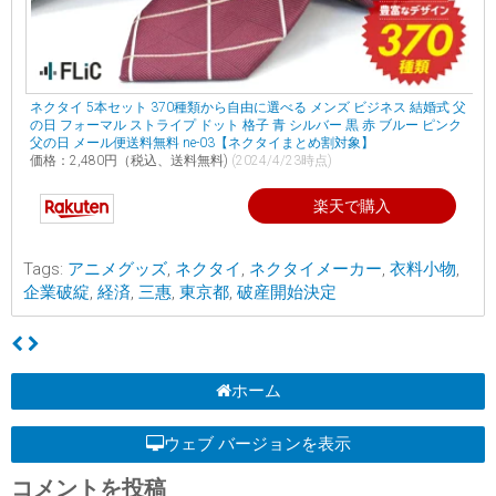
ネクタイ 5本セット 370種類から自由に選べる メンズ ビジネス 結婚式 父
の日 フォーマル ストライプ ドット 格子 青 シルバー 黒 赤 ブルー ピンク
父の日 メール便送料無料 ne-03【ネクタイまとめ割対象】
価格：2,480円（税込、送料無料)
(2024/4/23時点)
楽天で購入
Tags:
アニメグッズ
,
ネクタイ
,
ネクタイメーカー
,
衣料小物
,
企業破綻
,
経済
,
三惠
,
東京都
,
破産開始決定
ホーム
ウェブ バージョンを表示
コメントを投稿