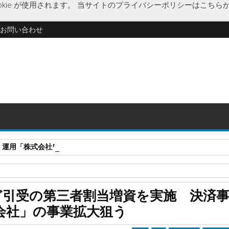
kie が使用されます。
当サイトのプライバシーポリシーはこちら
お問い合わせ
・運用「株式会社ワイアールキャピタル」に特別清算開始決定
ーバル・ブレイン
マネーフォワード
経済
第三者割当増資
分社化
ど引受の第三者割当増資を実施 決済
決済事業部門を分社化した「PAY株式会社」の事業拡大狙う
会社」の事業拡大狙う