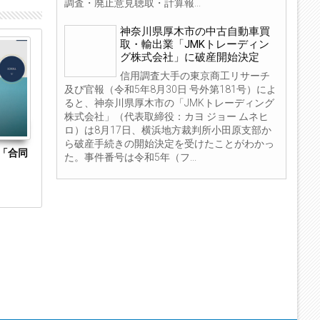
調査・廃止意見聴取・計算報...
神奈川県厚木市の中古自動車買
取・輸出業「JMKトレーディン
27
06
グ株式会社」に破産開始決定
Aug
Apr
2023
2018
信用調査大手の東京商工リサーチ
及び官報（令和5年8月30日 号外第181号）によ
ると、神奈川県厚木市の「JMKトレーディング
株式会社」（代表取締役：カヨ ジョー ムネヒ
ロ）は8月17日、横浜地方裁判所小田原支部か
ら破産手続きの開始決定を受けたことがわかっ
「合同
岡山県玉野市の通信販売業「エイトジャパン
東京都渋谷区
た。事件番号は令和5年（フ...
株式会社」に破産開始決定 「CyberShop
「ピュレカ株
アフィリエイト」など展開