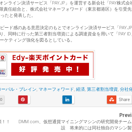
オンライン決済サービス「PAY.JP」を運営する新会社「PAY株式会
有限責任組合と、株式会社マネーフォワード（東京都港区）を引受先
行ったと発表した。
ード感のある意思決定のもとでオンライン決済サービス「PAY.J
おり、同時に行った第三者割当増資による調達資金を用いて「PAY ID
びマーケティング強化を図るとしている。
ローバル・ブレイン
,
マネーフォワード
,
経済
,
第三者割当増資
,
分社
Share
0
Prev
種類！！
DMM.com、仮想通貨マイニングマシンの研究開発チー
設 将来的には同社独自のマシン製