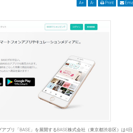
A
+
A
-
Print
Ema
アプリ「BASE」を展開するBASE株式会社（東京都渋谷区）は4