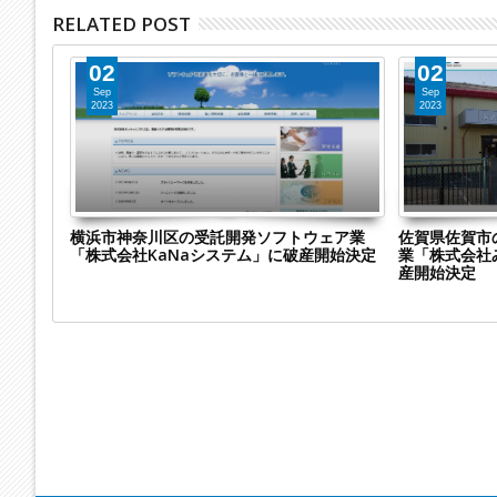
RELATED POST
02
02
Sep
Sep
2023
2023
ング教育
横浜市神奈川区の受託開発ソフトウェア業
佐賀県佐賀市
式会社」
「株式会社KaNaシステム」に破産開始決定
業「株式会社
産開始決定