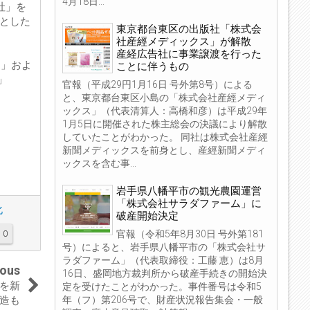
4月18日...
社」を
とした
東京都台東区の出版社「株式会
社産經メディックス」が解散
産経広告社に事業譲渡を行った
P」およ
ことに伴うもの
」
官報（平成29円1月16日 号外第8号）による
と、東京都台東区小島の「株式会社産經メディ
ックス」（代表清算人：高橋和彦）は平成29年
1月5日に開催された株主総会の決議により解散
していたことがわかった。 同社は株式会社産經
新聞メディックスを前身とし、産經新聞メディ
ックスを含む事...
岩手県八幡平市の観光農園運営
「株式会社サラダファーム」に
化
破産開始決定
官報（令和5年8月30日 号外第181
0
号）によると、岩手県八幡平市の「株式会社サ
ラダファーム」（代表取締役：工藤 恵）は8月
ious
16日、盛岡地方裁判所から破産手続きの開始決
ムを新
定を受けたことがわかった。事件番号は令和5
年（フ）第206号で、財産状況報告集会・一般
造も