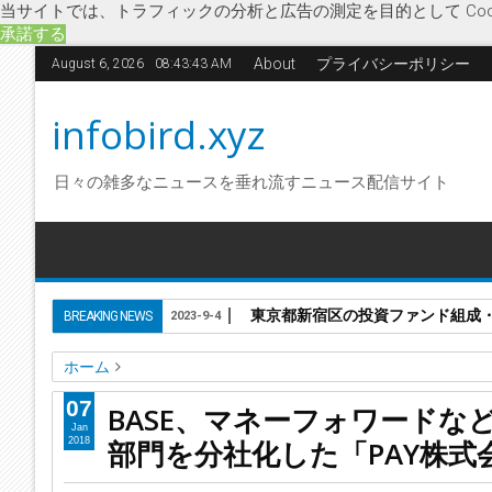
当サイトでは、トラフィックの分析と広告の測定を目的として Coo
承諾する
About
プライバシーポリシー
August 6, 2026
08:43:43 AM
infobird.xyz
日々の雑多なニュースを垂れ流すニュース配信サイト
東京都新宿区の投資ファンド組成
BREAKING NEWS
2023-9-4
ホーム
BASE
IT関連・ソフトウェア
PAY
PAY ID
PAY.JP
グロ
07
BASE、マネーフォワードな
BASE、マネーフォワードなど引受の第三者割当増資を実施 
Jan
部門を分社化した「PAY株式
2018