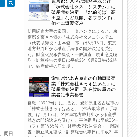
東京都文京区の純粋持株会社
il
「株式会社タスコシステム」に
破産開始決定 「北前そば 高
田屋」など展開、各ブランドは
他社に譲渡済み
信用調査大手の帝国データバンクによると、東
京都文京区本郷の「株式会社タスコシステム」
（代表取締役：山本健一郎）は6月15日、東京
地方裁判所から破産手続きの開始決定を受け
た。財産状況報告集会・一般調査・廃止意見聴
取・計算報告の期日は平成28年9月8日午後2時
で、破産債権の届出期...
愛知県北名古屋市の自動車販売
業「株式会社きっずはあと」に
破産開始決定 現在は岐阜県の
業者に事業移管
官報（6943号）によると、愛知県北名古屋市の
「株式会社きっずはあと」（代表取締役：手塚
強）は1月16日、名古屋地方裁判所から破産手
続きの開始決定を受けた。事件番号は平成28年
（フ）第1965号で、財産状況報告集会・一般調
査・廃止意見聴取・計算報告の期日は平成29年
日、同日