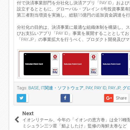
付で決済事業部門を分社化し決済アプリ「PAY ID」および
設立するとともに、グローバル・ブレイン 6号投資事業
第三者割当増資を実施し、総額15億円の追加資金調達を
分社化の目的は、決済事業に最適な組織体制を構築し、スピ
びお支払いアプリ「PAY ID」事業を展開することとして
「PAY.JP」の事業拡大を行うべく、プロダクト開発及
Tags:
BASE
,
IT関連・ソフトウェア
,
PAY
,
PAY ID
,
PAY.JP
,
グ
Share
Next
イオンリテール、今年の「イオンの恵方巻」は全19
ミシュラン三ツ星「鮨よしたけ」監修の海鮮太巻など