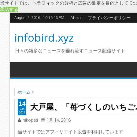
当サイトでは、トラフィックの分析と広告の測定を目的として Coo
承諾する
About
プライバシーポリシー
August 5, 2026
10:16:43 PM
infobird.xyz
日々の雑多なニュースを垂れ流すニュース配信サイト
ホーム
いちごアイス
飲食業
期間限定メニュー
経済
大戸屋
14
大戸屋、「苺づくしのいちご
大戸屋、「苺づくしのいちごパフェ」など２品を期間限定で
Jan
2018
nikopati
1月 14, 2018
当サイトではアフィリエイト広告を利用しています