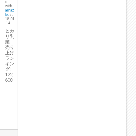
d
with
amaz
let
at
18.01
.14
ヒカ
リ乳
業
売り
上げ
ラン
キン
グ:
122,
608