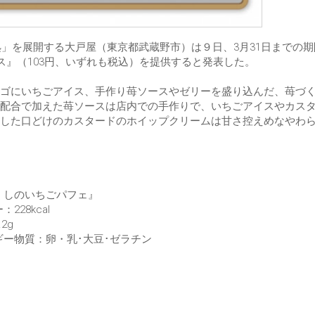
処」を展開する大戸屋（東京都武蔵野市）は９日、3月31日までの
ス』（103円、いずれも税込）を提供すると発表した。
ゴにいちごアイス、手作り苺ソースやゼリーを盛り込んだ、苺づ
配合で加えた苺ソースは店内での手作りで、いちごアイスやカス
した口どけのカスタードのホイップクリームは甘さ控えめなやわ
くしのいちごパフェ』
228kcal
2g
ギー物質：卵・乳･大豆･ゼラチン