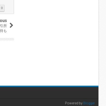
0
ious
引所
招待も
Powered by
Blogger