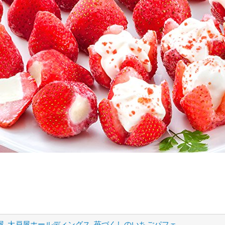
屋
,
大戸屋ホールディングス
,
苺づくしのいちごパフェ