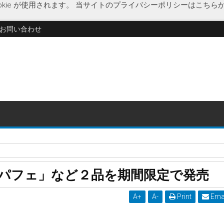
kie が使用されます。
当サイトのプライバシーポリシーはこちら
お問い合わせ
大戸屋ホールディングス
苺づくしのいちごパフェ
パフェ」など２品を期間限定で発売
発売
A
+
A
-
Print
Ema