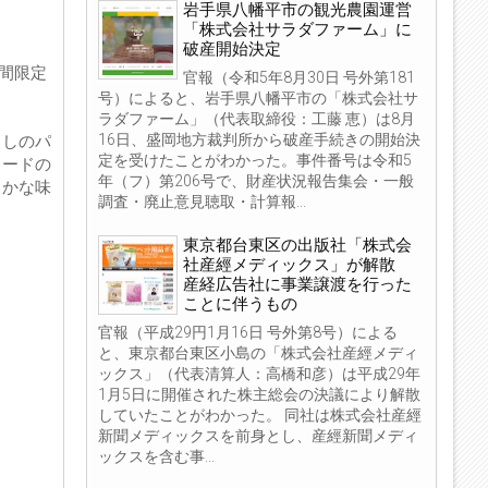
岩手県八幡平市の観光農園運営
「株式会社サラダファーム」に
破産開始決定
期間限定
官報（令和5年8月30日 号外第181
号）によると、岩手県八幡平市の「株式会社サ
ラダファーム」（代表取締役：工藤 恵）は8月
16日、盛岡地方裁判所から破産手続きの開始決
くしのパ
定を受けたことがわかった。事件番号は令和5
タードの
年（フ）第206号で、財産状況報告集会・一般
らかな味
調査・廃止意見聴取・計算報...
東京都台東区の出版社「株式会
社産經メディックス」が解散
産経広告社に事業譲渡を行った
ことに伴うもの
官報（平成29円1月16日 号外第8号）による
と、東京都台東区小島の「株式会社産經メディ
ックス」（代表清算人：高橋和彦）は平成29年
1月5日に開催された株主総会の決議により解散
していたことがわかった。 同社は株式会社産經
新聞メディックスを前身とし、産經新聞メディ
ックスを含む事...