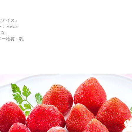
ごアイス』
76kcal
0g
ギー物質：乳