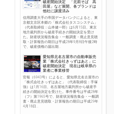
破産開始決定 「北前そば 高
田屋」など展開、各ブランドは
他社に譲渡済み
信用調査大手の帝国データバンクによると、東
京都文京区本郷の「株式会社タスコシステム」
（代表取締役：山本健一郎）は6月15日、東京
地方裁判所から破産手続きの開始決定を受け
た。財産状況報告集会・一般調査・廃止意見聴
取・計算報告の期日は平成28年9月8日午後2時
で、破産債権の届出期...
愛知県北名古屋市の自動車販売
業「株式会社きっずはあと」に
破産開始決定 現在は岐阜県の
業者に事業移管
官報（6943号）によると、愛知県北名古屋市の
「株式会社きっずはあと」（代表取締役：手塚
強）は1月16日、名古屋地方裁判所から破産手
続きの開始決定を受けた。事件番号は平成28年
（フ）第1965号で、財産状況報告集会・一般調
査・廃止意見聴取・計算報告の期日は平成29年
4月18日...