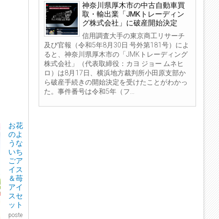
神奈川県厚木市の中古自動車買
取・輸出業「JMKトレーディン
グ株式会社」に破産開始決定
信用調査大手の東京商工リサーチ
及び官報（令和5年8月30日 号外第181号）によ
ると、神奈川県厚木市の「JMKトレーディング
株式会社」（代表取締役：カヨ ジョー ムネヒ
ロ）は8月17日、横浜地方裁判所小田原支部か
ら破産手続きの開始決定を受けたことがわかっ
た。事件番号は令和5年（フ...
お花
のよ
うな
いち
ごア
イス
＆苺
アイ
スセ
ット
poste