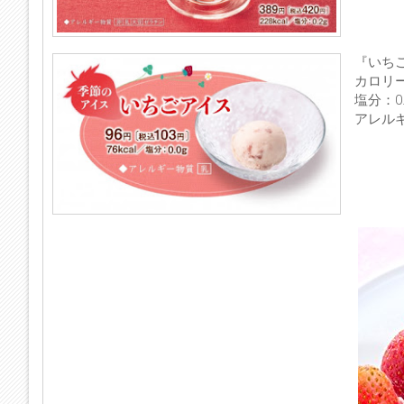
『いち
カロリー：
塩分：0.
アレル