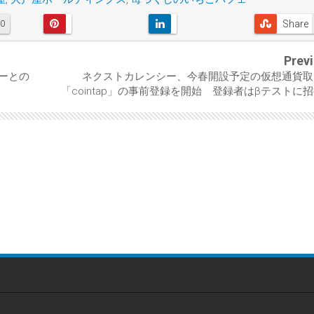
Share
0
Prev
ダーとの
ネクストカレンシー、今春開設予定の仮想通貨取
「cointap」の事前登録を開始 登録者はβテストに