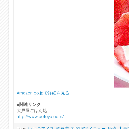
Amazon.co.jpで詳細を見る
■関連リンク
大戸屋ごはん処
http://www.ootoya.com/
Tags:
いちごアイス
,
飲食業
,
期間限定メニュー
,
経済
,
大戸