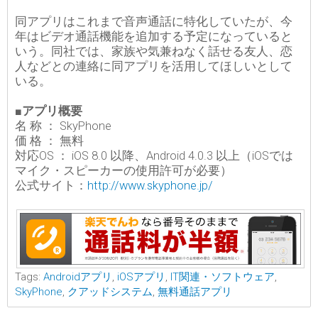
同アプリはこれまで音声通話に特化していたが、今
年はビデオ通話機能を追加する予定になっていると
いう。同社では、家族や気兼ねなく話せる友人、恋
人などとの連絡に同アプリを活用してほしいとして
いる。
■アプリ概要
名 称 ： SkyPhone
価 格 ： 無料
対応OS ： iOS 8.0 以降、Android 4.0.3 以上（iOSでは
マイク・スピーカーの使用許可が必要）
公式サイト：
http://www.skyphone.jp/
Tags:
Androidアプリ
,
iOSアプリ
,
IT関連・ソフトウェア
,
SkyPhone
,
クアッドシステム
,
無料通話アプリ