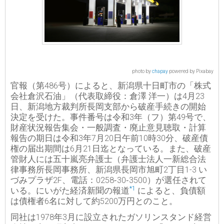
photo by
chapay
powered by Pixabay
官報（第486号）によると、新潟県十日町市の「株式
会社倉沢石油」（代表取締役：倉澤 洋一）は4月23
日、新潟地方裁判所長岡支部から破産手続きの開始
決定を受けた。事件番号は令和3年（フ）第49号で、
財産状況報告集会・一般調査・廃止意見聴取・計算
報告の期日は令和3年7月20日午前10時30分、破産債
権の届出期間は6月21日迄となっている。また、破産
管財人には五十嵐亮弁護士（弁護士法人一新総合法
律事務所長岡事務所、新潟県長岡市旭町2丁目1-3 い
づみプラザ2F、電話：0258‐30‐3500）が選任されて
*1
いる。にいがた経済新聞の報道
によると、負債額
は債権者6名に対して約5200万円とのこと。
同社は1978年3月に設立されたガソリンスタンド経営