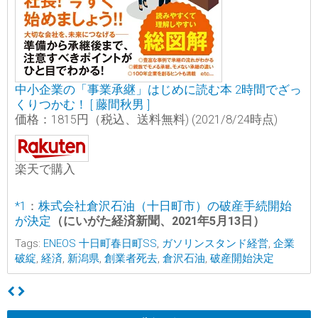
中小企業の「事業承継」はじめに読む本 2時間でざっ
くりつかむ！ [ 藤間秋男 ]
価格：1815円（税込、送料無料)
(2021/8/24時点)
楽天で購入
*1
：
株式会社倉沢石油（十日町市）の破産手続開始
が決定
（にいがた経済新聞、2021年5月13日）
Tags:
ENEOS 十日町春日町SS
,
ガソリンスタンド経営
,
企業
破綻
,
経済
,
新潟県
,
創業者死去
,
倉沢石油
,
破産開始決定