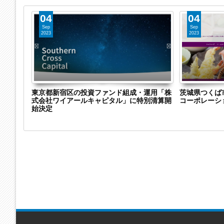
04
04
Sep
Sep
2023
2023
株式会社
東京都新宿区の投資ファンド組成・運用「株
茨城県つくば
特別清算
式会社ワイアールキャピタル」に特別清算開
コーポレーシ
継
始決定