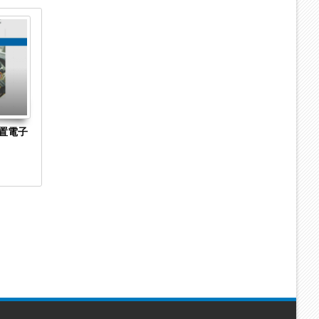
04
04
Sep
Sep
2023
2023
置電子
長崎県長崎市の菓子製造・販売「株式会社澤
京都市下京区
乃屋」に破産開始決定 手焼きカステラの製
Hirarintei 
造・販売に特化
始決定