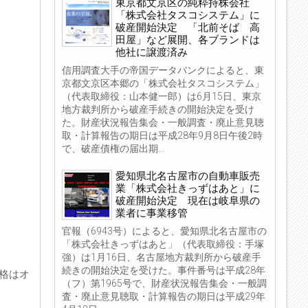
東京都文京区の純粋持株会社
「株式会社タスコシステム」に
破産開始決定 「北前そば 高
田屋」など展開、各ブランドは
他社に譲渡済み
信用調査大手の帝国データバンクによると、東
京都文京区本郷の「株式会社タスコシステム」
（代表取締役：山本健一郎）は6月15日、東京
地方裁判所から破産手続きの開始決定を受け
た。財産状況報告集会・一般調査・廃止意見聴
取・計算報告の期日は平成28年9月8日午後2時
で、破産債権の届出期...
愛知県北名古屋市の自動車販売
業「株式会社きっずはあと」に
破産開始決定 現在は岐阜県の
業者に事業移管
官報（6943号）によると、愛知県北名古屋市の
「株式会社きっずはあと」（代表取締役：手塚
強）は1月16日、名古屋地方裁判所から破産手
続きの開始決定を受けた。事件番号は平成28年
価格はオ
（フ）第1965号で、財産状況報告集会・一般調
査・廃止意見聴取・計算報告の期日は平成29年