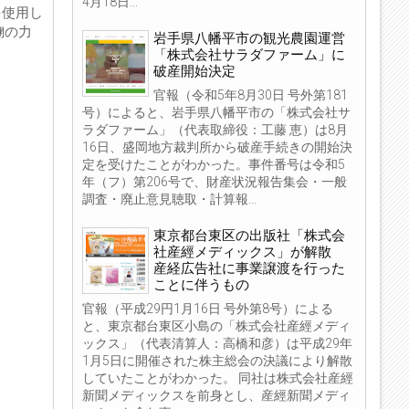
4月18日...
を使用し
麹の力
岩手県八幡平市の観光農園運営
「株式会社サラダファーム」に
破産開始決定
官報（令和5年8月30日 号外第181
号）によると、岩手県八幡平市の「株式会社サ
ラダファーム」（代表取締役：工藤 恵）は8月
16日、盛岡地方裁判所から破産手続きの開始決
定を受けたことがわかった。事件番号は令和5
年（フ）第206号で、財産状況報告集会・一般
調査・廃止意見聴取・計算報...
東京都台東区の出版社「株式会
社産經メディックス」が解散
産経広告社に事業譲渡を行った
ことに伴うもの
官報（平成29円1月16日 号外第8号）による
と、東京都台東区小島の「株式会社産經メディ
ックス」（代表清算人：高橋和彦）は平成29年
1月5日に開催された株主総会の決議により解散
していたことがわかった。 同社は株式会社産經
新聞メディックスを前身とし、産經新聞メディ