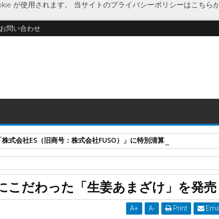
kie が使用されます。
当サイトのプライバシーポリシーはこちら
お問い合わせ
式会社ES（旧商号：株式会社FUSO）」に特別清算開始決定 事業はA-G
あまざけ
福岡県
にこだわった「生姜あまざけ」を発売
を発売
A
+
A
-
Print
Ema