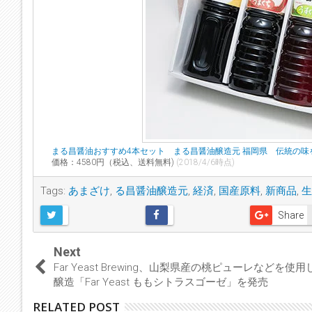
まる昌醤油おすすめ4本セット まる昌醤油醸造元 福岡県 伝統の
価格：4580円（税込、送料無料)
(2018/4/6時点)
Tags:
あまざけ
,
る昌醤油醸造元
,
経済
,
国産原料
,
新商品
,
生
Share
Next
Far Yeast Brewing、山梨県産の桃ピューレなどを使
醸造「Far Yeast ももシトラスゴーゼ」を発売
RELATED POST