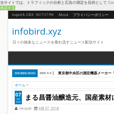
当サイトでは、トラフィックの分析と広告の測定を目的として Coo
承諾する
About
プライバシーポリシー
August 8, 2026
03:17:28 PM
infobird.xyz
日々の雑多なニュースを垂れ流すニュース配信サイト
東京都中央区の測定機器メーカー「株
BREAKING NEWS
2023-9-4
ホーム
あまざけ
る昌醤油醸造元
経済
国産原料
新商品
生姜
07
まる昌醤油醸造元、国産素材
まる昌醤油醸造元、国産素材にこだわった「生姜あまざけ」
Apr
2018
nikopati
4月 07, 2018