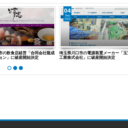
04
Sep
2023
市の飲食店経営「合同会社龍成
埼玉県川口市の電源装置メーカー「玉
ョン」に破産開始決定
工業株式会社」に破産開始決定