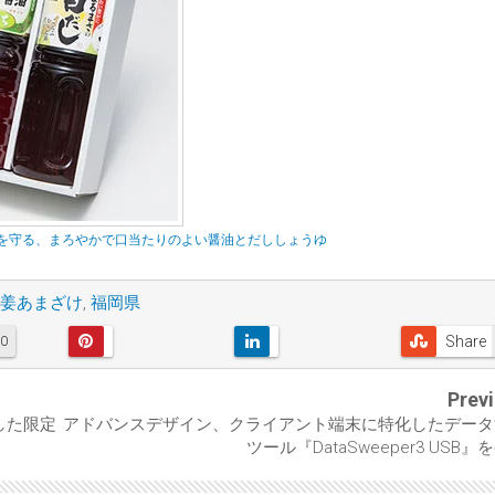
味を守る、まろやかで口当たりのよい醤油とだししょうゆ
姜あまざけ
,
福岡県
Share
0
Prev
用した限定
アドバンスデザイン、クライアント端末に特化したデータ
ツール『DataSweeper3 USB』