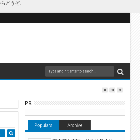
からどうぞ。
as Japanが承継
PR
Populars
Archive
il