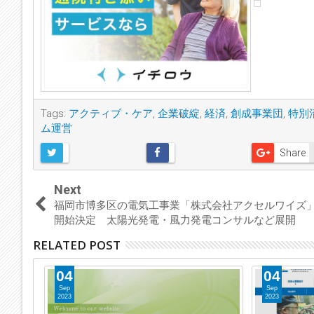
Tags:
アクティブ・ケア
,
企業破綻
,
経済
,
創成事業団
,
特別
ム運営
Share
Next
福岡市博多区の電気工事業「株式会社アクセルワイズ
開始決定 太陽光発電・風力発電コンサルなど展開
RELATED POST
04
04
Sep
Sep
2023
2023