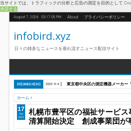
当サイトでは、トラフィックの分析と広告の測定を目的として Coo
承諾する
About
プライバシーポリシー
August 7, 2026
03:17:05 PM
infobird.xyz
日々の雑多なニュースを垂れ流すニュース配信サイト
東京都中央区の測定機器メーカー「株
BREAKING NEWS
2023-9-4
ホーム
アクティブ・ケア
企業破綻
経済
創成事業団
特別清算
17
札幌市豊平区の福祉サービス
有料老人ホーム運営
札幌市豊平区の福祉サービス事業「株
Jun
清算開始決定 創成事業団が
2023