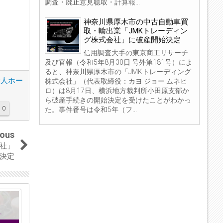
調査・廃止意見聴取・計算報...
神奈川県厚木市の中古自動車買
取・輸出業「JMKトレーディン
グ株式会社」に破産開始決定
信用調査大手の東京商工リサーチ
及び官報（令和5年8月30日 号外第181号）によ
ると、神奈川県厚木市の「JMKトレーディング
老人ホー
株式会社」（代表取締役：カヨ ジョー ムネヒ
ロ）は8月17日、横浜地方裁判所小田原支部か
ら破産手続きの開始決定を受けたことがわかっ
0
た。事件番号は令和5年（フ...
ious
社」
決定
04
04
Sep
Sep
2023
2023