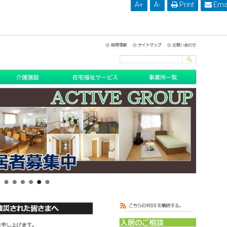
A
+
A
-
Print
Ema