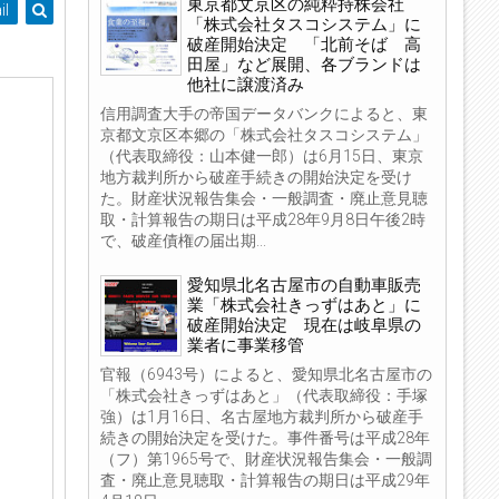
東京都文京区の純粋持株会社
il
「株式会社タスコシステム」に
破産開始決定 「北前そば 高
田屋」など展開、各ブランドは
他社に譲渡済み
信用調査大手の帝国データバンクによると、東
京都文京区本郷の「株式会社タスコシステム」
（代表取締役：山本健一郎）は6月15日、東京
地方裁判所から破産手続きの開始決定を受け
た。財産状況報告集会・一般調査・廃止意見聴
取・計算報告の期日は平成28年9月8日午後2時
で、破産債権の届出期...
愛知県北名古屋市の自動車販売
業「株式会社きっずはあと」に
破産開始決定 現在は岐阜県の
業者に事業移管
官報（6943号）によると、愛知県北名古屋市の
「株式会社きっずはあと」（代表取締役：手塚
強）は1月16日、名古屋地方裁判所から破産手
続きの開始決定を受けた。事件番号は平成28年
（フ）第1965号で、財産状況報告集会・一般調
査・廃止意見聴取・計算報告の期日は平成29年