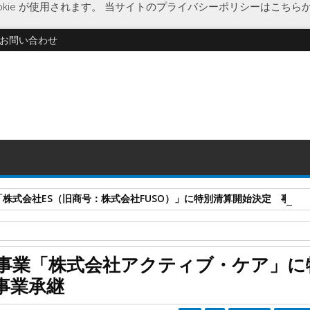
kie が使用されます。
当サイトのプライバシーポリシーはこちら
お問い合わせ
式会社ES（旧商号：株式会社FUSO）」に特別清算開始決定 事業はA-G
開始決定
福祉サービス事業者
福祉機器・介護用品販売
事業「株式会社アクティブ・ケア」に
式会社アクティブ・ケア」に特別清算開始決定 創成事業団が事業承継
事業承継