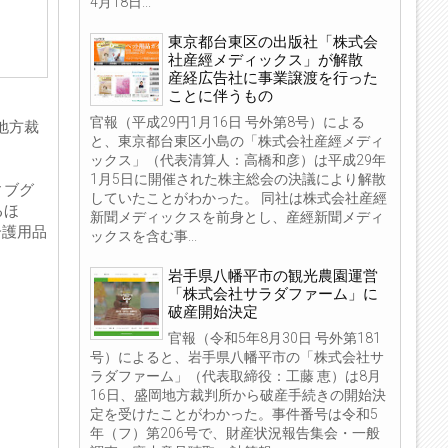
4月18日...
東京都台東区の出版社「株式会
社産經メディックス」が解散
産経広告社に事業譲渡を行った
ことに伴うもの
官報（平成29円1月16日 号外第8号）による
地方裁
と、東京都台東区小島の「株式会社産經メディ
ックス」（代表清算人：高橋和彦）は平成29年
1月5日に開催された株主総会の決議により解散
ィブグ
していたことがわかった。 同社は株式会社産經
るほ
新聞メディックスを前身とし、産經新聞メディ
介護用品
ックスを含む事...
岩手県八幡平市の観光農園運営
「株式会社サラダファーム」に
破産開始決定
官報（令和5年8月30日 号外第181
号）によると、岩手県八幡平市の「株式会社サ
ラダファーム」（代表取締役：工藤 恵）は8月
16日、盛岡地方裁判所から破産手続きの開始決
定を受けたことがわかった。事件番号は令和5
年（フ）第206号で、財産状況報告集会・一般