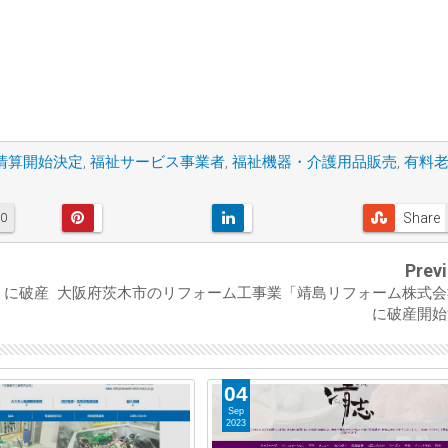
清算開始決定
,
福祉サービス事業者
,
福祉機器・介護用品販売
,
有料
Share
0
Prev
」に破産
大阪府茨木市のリフォーム工事業「靖島リフォーム株式会
に破産開始
04
Sep
2023