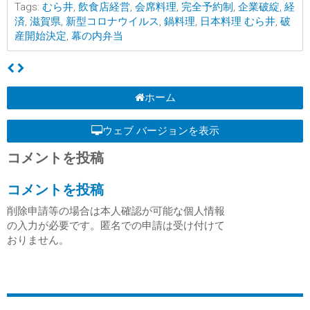
Tags:
むら井
,
飲食店経営
,
会席料理
,
完全予約制
,
企業破綻
,
経
済
,
滋賀県
,
新型コロナウイルス
,
鍋料理
,
日本料理 むら井
,
破
産開始決定
,
幕の内弁当
ホーム
ウェブ バージョンを表示
コメントを投稿
コメントを投稿
削除申請等の場合は本人確認が可能な個人情報
の入力が必要です。匿名での申請は受け付けて
おりません。