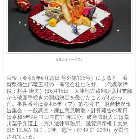
画像はイメージです
官報（令和5年6月29日 号外第136号）によると、滋
賀県蒲生郡竜王町の「有限会社むら井」（代表取締
役：村井 隆夫）は6月16日、大津地方裁判所彦根支部
から破産手続きの開始決定を受けたことがわかっ
た。事件番号は令和5年（フ）第73号で、財産状況報
告集会・一般調査・廃止意見聴取・計算報告の期日
は令和5年9月11日午前11時30分、破産管財人には荒
川葉子弁護士（荒川法律事務所、滋賀県彦根市大東
町5-12UKAI BLD．3階、電話：0749-21-2280）が選任
されている。