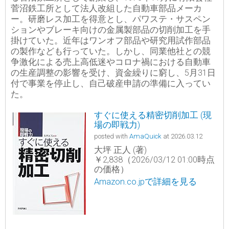
菅沼鉄工所として法人改組した自動車部品メーカ
ー。研磨レス加工を得意とし、パワステ・サスペン
ションやブレーキ向けの金属製部品の切削加工を手
掛けていた。近年はワンオフ部品や研究用試作部品
の製作なども行っていた。しかし、同業他社との競
争激化による売上高低迷やコロナ禍における自動車
の生産調整の影響を受け、資金繰りに窮し、5月31日
付で事業を停止し、自己破産申請の準備に入ってい
た。
すぐに使える精密切削加工 (現
場の即戦力)
posted with
AmaQuick
at 2026.03.12
大坪 正人 (著)
￥2,838（2026/03/12 01:00時点
の価格）
Amazon.co.jpで詳細を見る