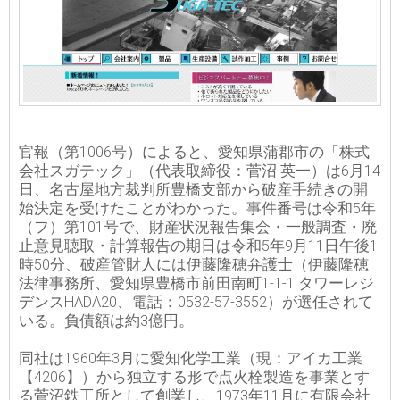
官報（第1006号）によると、愛知県蒲郡市の「株式
会社スガテック」（代表取締役：菅沼 英一）は6月14
日、名古屋地方裁判所豊橋支部から破産手続きの開
始決定を受けたことがわかった。事件番号は令和5年
（フ）第101号で、財産状況報告集会・一般調査・廃
止意見聴取・計算報告の期日は令和5年9月11日午後1
時50分、破産管財人には伊藤隆穂弁護士（伊藤隆穂
法律事務所、愛知県豊橋市前田南町1-1-1 タワーレジ
デンスHADA20、電話：0532-57-3552）が選任されて
いる。負債額は約3億円。
同社は1960年3月に愛知化学工業（現：アイカ工業
【4206】）から独立する形で点火栓製造を事業とす
る菅沼鉄工所として創業し、1973年11月に有限会社