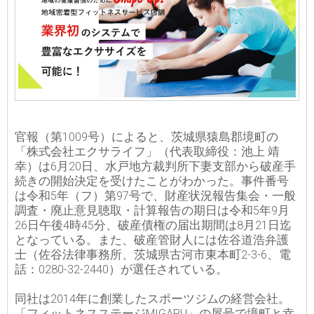
官報（第1009号）によると、茨城県猿島郡境町の
「株式会社エクサライフ」（代表取締役：池上 靖
幸）は6月20日、水戸地方裁判所下妻支部から破産手
続きの開始決定を受けたことがわかった。事件番号
は令和5年（フ）第97号で、財産状況報告集会・一般
調査・廃止意見聴取・計算報告の期日は令和5年9月
26日午後4時45分、破産債権の届出期間は8月21日迄
となっている。また、破産管財人には佐谷道浩弁護
士（佐谷法律事務所、茨城県古河市東本町2-3-6、電
話：0280-32-2440）が選任されている。
同社は2014年に創業したスポーツジムの経営会社。
「フィットネスステージMIGARU」の屋号で境町と幸