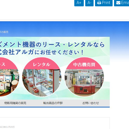
A
+
A
-
Print
Ema