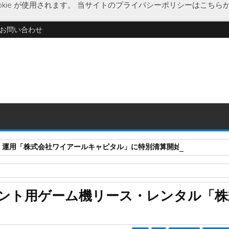
kie が使用されます。
当サイトのプライバシーポリシーはこちら
お問い合わせ
・運用「株式会社ワイアールキャピタル」に特別清算開始決定
ース
レンタル
企業破綻
経済
破産開始決定
福岡県
ント用ゲーム機リース・レンタル「株
ル「株式会社アルガ」に破産開始決定