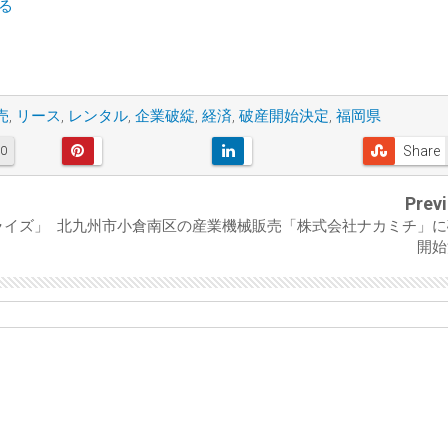
見る
売
,
リース
,
レンタル
,
企業破綻
,
経済
,
破産開始決定
,
福岡県
Share
0
Prev
ライズ」
北九州市小倉南区の産業機械販売「株式会社ナカミチ」に
開始