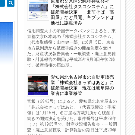
東京都文京区の純粋持株会社
il
「株式会社タスコシステム」に
破産開始決定 「北前そば 高
田屋」など展開、各ブランドは
他社に譲渡済み
信用調査大手の帝国データバンクによると、東
京都文京区本郷の「株式会社タスコシステム」
（代表取締役：山本健一郎）は6月15日、東京
地方裁判所から破産手続きの開始決定を受け
た。財産状況報告集会・一般調査・廃止意見聴
取・計算報告の期日は平成28年9月8日午後2時
で、破産債権の届出期...
愛知県北名古屋市の自動車販売
業「株式会社きっずはあと」に
破産開始決定 現在は岐阜県の
業者に事業移管
官報（6943号）によると、愛知県北名古屋市の
「株式会社きっずはあと」（代表取締役：手塚
強）は1月16日、名古屋地方裁判所から破産手
続きの開始決定を受けた。事件番号は平成28年
（フ）第1965号で、財産状況報告集会・一般調
査・廃止意見聴取・計算報告の期日は平成29年