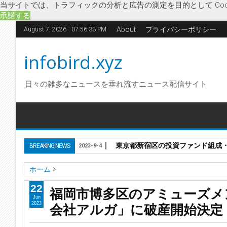
当サイトでは、トラフィックの分析と広告の測定を目的として Coo
承諾する
About
プライバシーポリシー
August 7, 2026
07:56:34 PM
infobird.xyz
日々の雑多なニュースを垂れ流すニュース配信サイト
東京都新宿区の投資ファンド組成
BREAKING NEWS
2023-9-4
ホーム
アミューズメント用ゲーム機
アルガ
ノベルティ販売
リ
22
福岡市博多区のアミューズメ
福岡市博多区のアミューズメント用ゲーム機リース・レンタ
Jun
会社アルガ」に破産開始決定
2023