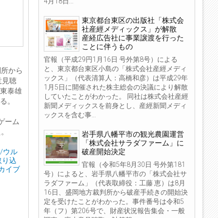
4月18日...
東京都台東区の出版社「株式会
社産經メディックス」が解散
産経広告社に事業譲渡を行った
ことに伴うもの
官報（平成29円1月16日 号外第8号）による
と、東京都台東区小島の「株式会社産經メディ
判所から
ックス」（代表清算人：高橋和彦）は平成29年
意見聴
1月5日に開催された株主総会の決議により解散
は東泰雄
していたことがわかった。 同社は株式会社産經
いる。
新聞メディックスを前身とし、産經新聞メディ
ックスを含む事...
ゲーム
た。
岩手県八幡平市の観光農園運営
「株式会社サラダファーム」に
破産開始決定
ン/ウル
取り込
官報（令和5年8月30日 号外第181
スカイブ
号）によると、岩手県八幡平市の「株式会社サ
ラダファーム」（代表取締役：工藤 恵）は8月
16日、盛岡地方裁判所から破産手続きの開始決
定を受けたことがわかった。事件番号は令和5
年（フ）第206号で、財産状況報告集会・一般