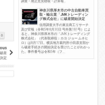
調査・廃止意見聴取・計算報...
神奈川県厚木市の中古自動車買
取・輸出業「JMKトレーディン
グ株式会社」に破産開始決定
信用調査大手の東京商工リサーチ
及び官報（令和5年8月30日 号外第181号）によ
ると、神奈川県厚木市の「JMKトレーディング
0
株式会社」（代表取締役：カヨ ジョー ムネヒ
ロ）は8月17日、横浜地方裁判所小田原支部か
ら破産手続きの開始決定を受けたことがわかっ
ious
た。事件番号は令和5年（フ...
破産
決定