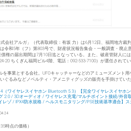
株式会社アルガ」（代表取締役：有坂 力）は6月12日、福岡地方裁
は令和5年（フ）第803号で、財産状況報告集会・一般調査・廃止
破産債権の届出期間は7月10日迄となっている。また、破産管財人に
0 ちくぎん福岡ビル4階、電話：092-533-7100）が選任されて
タルを事業とする会社。UFOキャッチャーなどのアミューズメント用
いぐるみなどノベルティ・アメニティグッズの販売を手掛けてい
Liberty 4（ワイヤレスイヤホン Bluetooth 5.3）【完全ワイヤレスイヤホ
2.0 / 3Dオーディオ / ワイヤレス充電/マルチポイント接続/外音
 ハイレゾ / IPX4防水規格 / ヘルスモニタリング/PSE技術基準適合】
04.24
 22:35時点の価格）