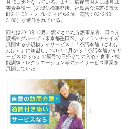
月12日迄となっている。また、破産管財人には舟城
善貴弁護士（舟城法律事務所、福島県会津若松市大
町2-11-23 トップレディビル2階、電話：0242-93-
5188）が選任されている。
同社は2013年12月に設立された介護事業者。日本介
護福祉グループ（東京都墨田区）がフランチャイズ
展開する小規模デイサービス「「茶話本舗（さわほ
んぽ）」に加盟し、2014年4月から「茶話本舗デイサ
ービス ゆらら」の屋号で日帰りでの入浴・食事・機
能訓練・レクリエーション等のデイサービス事業を
展開していた。