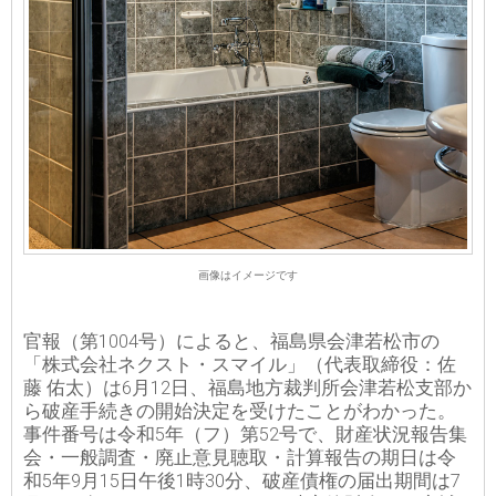
画像はイメージです
官報（第1004号）によると、福島県会津若松市の
「株式会社ネクスト・スマイル」（代表取締役：佐
藤 佑太）は6月12日、福島地方裁判所会津若松支部か
ら破産手続きの開始決定を受けたことがわかった。
事件番号は令和5年（フ）第52号で、財産状況報告集
会・一般調査・廃止意見聴取・計算報告の期日は令
和5年9月15日午後1時30分、破産債権の届出期間は7