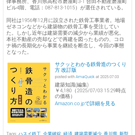
律事務所、香川県高松市磨屋町3-1 合田不動産磨屋町
ビル4階、電話：087-813-1015）が選任されている。
同社は1956年12月に設立された鉄骨工事業者。地場
ゼネコンなどから建築物の鉄骨工事を受注してい
た。しかし近年は建築需要の減少から業績が悪化。
本社不動産の売却などで再建を図ったものの、コロ
ナ禍の長期化から事業を継続を断念し、今回の事態
となった。
サクッとわかる鉄骨造のつくり
方 改訂版
posted with
AmaQuick
at 2025.07.03
建築知識(編集)
￥4,180（2025/07/03 15:29時点
の価格）
Amazon.co.jpで詳細を見る
Tags:
ハスイ鉄工
,
企業破綻
,
経済
,
建築需要減少
,
香川県
,
新型