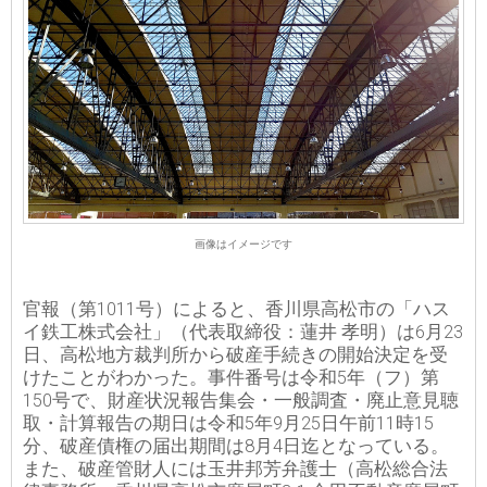
画像はイメージです
官報（第1011号）によると、香川県高松市の「ハス
イ鉄工株式会社」（代表取締役：蓮井 孝明）は6月23
日、高松地方裁判所から破産手続きの開始決定を受
けたことがわかった。事件番号は令和5年（フ）第
150号で、財産状況報告集会・一般調査・廃止意見聴
取・計算報告の期日は令和5年9月25日午前11時15
分、破産債権の届出期間は8月4日迄となっている。
また、破産管財人には玉井邦芳弁護士（高松総合法