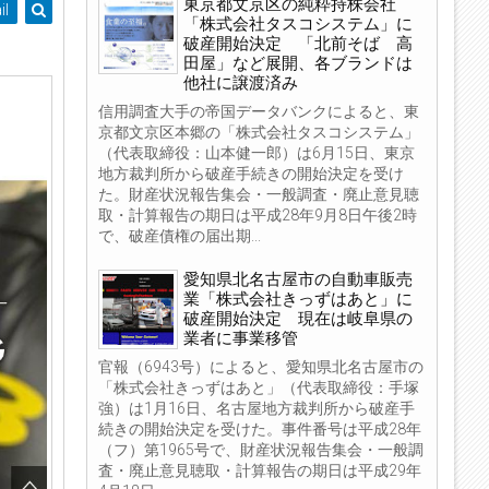
東京都文京区の純粋持株会社
il
「株式会社タスコシステム」に
破産開始決定 「北前そば 高
田屋」など展開、各ブランドは
他社に譲渡済み
信用調査大手の帝国データバンクによると、東
京都文京区本郷の「株式会社タスコシステム」
（代表取締役：山本健一郎）は6月15日、東京
地方裁判所から破産手続きの開始決定を受け
た。財産状況報告集会・一般調査・廃止意見聴
取・計算報告の期日は平成28年9月8日午後2時
で、破産債権の届出期...
愛知県北名古屋市の自動車販売
業「株式会社きっずはあと」に
破産開始決定 現在は岐阜県の
業者に事業移管
官報（6943号）によると、愛知県北名古屋市の
「株式会社きっずはあと」（代表取締役：手塚
強）は1月16日、名古屋地方裁判所から破産手
続きの開始決定を受けた。事件番号は平成28年
（フ）第1965号で、財産状況報告集会・一般調
査・廃止意見聴取・計算報告の期日は平成29年