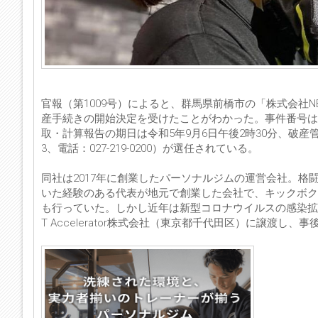
官報（第1009号）によると、群馬県前橋市の「株式会社NE
産手続きの開始決定を受けたことがわかった。事件番号は
取・計算報告の期日は令和5年9月6日午後2時30分、破産
3、電話：027-219-0200）が選任されている。
同社は2017年に創業したパーソナルジムの運営会社。格
いた経験のある代表が地元で創業した会社で、キックボク
も行っていた。しかし近年は新型コロナウイルスの感染拡
T Accelerator株式会社（東京都千代田区）に譲渡し