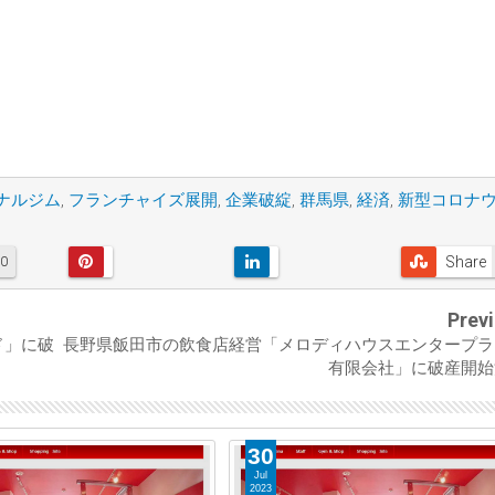
ナルジム
,
フランチャイズ展開
,
企業破綻
,
群馬県
,
経済
,
新型コロナ
Share
0
Prev
ド」に破
長野県飯田市の飲食店経営「メロディハウスエンタープラ
有限会社」に破産開始
30
Jul
2023