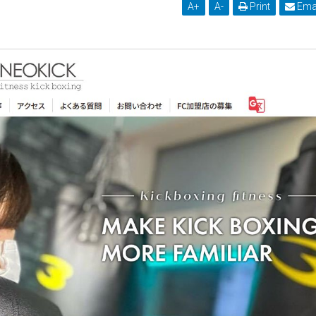
A
+
A
-
Print
Ema