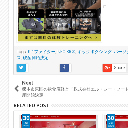
Tags:
K-1ファイター
,
NEO KICK
,
キックボクシング
,
パーソ
ス
,
破産開始決定
Share
Next
熊本市東区の飲食店経営「株式会社エル・シー・フー
産開始決定
RELATED POST
30
30
Jul
Jul
2023
2023