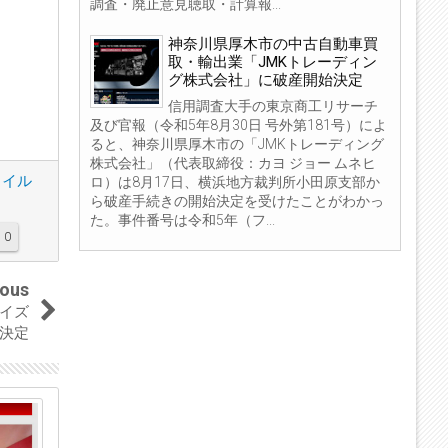
調査・廃止意見聴取・計算報...
神奈川県厚木市の中古自動車買
取・輸出業「JMKトレーディン
グ株式会社」に破産開始決定
信用調査大手の東京商工リサーチ
及び官報（令和5年8月30日 号外第181号）によ
ると、神奈川県厚木市の「JMKトレーディング
株式会社」（代表取締役：カヨ ジョー ムネヒ
ウイル
ロ）は8月17日、横浜地方裁判所小田原支部か
ら破産手続きの開始決定を受けたことがわかっ
た。事件番号は令和5年（フ...
0
ious
イズ
決定
30
Jul
2023