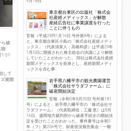
4月18日...
東京都台東区の出版社「株式会
社産經メディックス」が解散
産経広告社に事業譲渡を行った
ことに伴うもの
官報（平成29円1月16日 号外第8号）による
と、東京都台東区小島の「株式会社産經メディ
から破
ックス」（代表清算人：高橋和彦）は平成29年
見聴
1月5日に開催された株主総会の決議により解散
57-
していたことがわかった。 同社は株式会社産經
新聞メディックスを前身とし、産經新聞メディ
ックスを含む事...
動して
イズ展開
岩手県八幡平市の観光農園運営
「株式会社サラダファーム」に
破産開始決定
官報（令和5年8月30日 号外第181
号）によると、岩手県八幡平市の「株式会社サ
ラダファーム」（代表取締役：工藤 恵）は8月
16日、盛岡地方裁判所から破産手続きの開始決
定を受けたことがわかった。事件番号は令和5
年（フ）第206号で、財産状況報告集会・一般