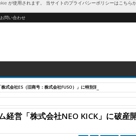
kie が使用されます。
当サイトのプライバシーポリシーはこちら
お問い合わせ
式会社ES（旧商号：株式会社FUSO）」に特別清算開始決定 事業はA-G
ジム
フランチャイズ展開
企業破綻
群馬県
経済
新型コロナウイ
経営「株式会社NEO KICK」に破産
O KICK」に破産開始決定