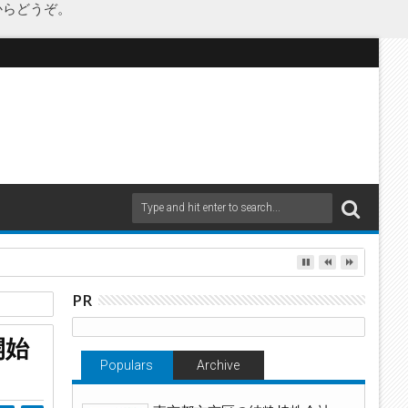
からどうぞ。
as Japanが承継
PR
ルス
開始
Populars
Archive