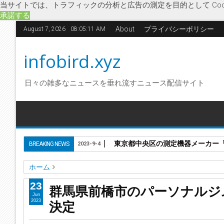
当サイトでは、トラフィックの分析と広告の測定を目的として Coo
承諾する
About
プライバシーポリシー
August 7, 2026
08:05:11 AM
infobird.xyz
日々の雑多なニュースを垂れ流すニュース配信サイト
東京都中央区の測定機器メーカー「株
BREAKING NEWS
2023-9-4
ホーム
K-1ファイター
NEO KICK
キックボクシング
パーソナル
23
群馬県前橋市のパーソナルジム
破産開始決定
群馬県前橋市のパーソナルジム経営「株式会社NE
Jun
決定
2023