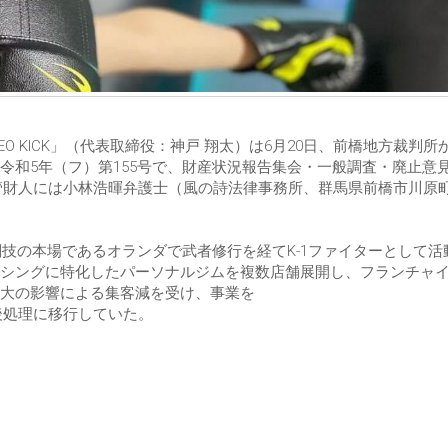
O KICK」（代表取締役：神戸 翔太）は6月20日、前橋地方裁判所
令和5年（フ）第155号で、財産状況報告集会・一般調査・廃止意
管財人には小林浩暉弁護士（風の詩法律事務所、群馬県前橋市川原町1-
闘技の本場であるオランダで武者修行を経てK-1ファイターとして活
シングに特化したパーソナルジムを複数店舗展開し、フランチャ
大の影響による集客減を受け、事業を
、事後処理に移行していた。