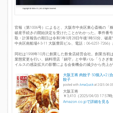
官報（第1006号）によると、大阪市中央区東心斎橋の「株
破産手続きの開始決定を受けたことがわかった。事件番号は
取・計算報告の期日は令和5年9月28日午後1時50分、
中央区南船場4-3-11 大阪豊田ビル、電話：06-6251-72
同社は1998年10月に創業した飲食店経営会社。創業当初
業態変更を行い、鍋料理店「鍋守」と中華バル「うさぎ食
イルスの感染拡大の影響による会食機会の減少から売上が
大阪王将 肉餃子 50個入×2 
餃子
posted with
AmaQuick
at 2025.04.0
大阪王将
￥3,410（2025/04/03 17:
Amazon.co.jpで詳細を見る