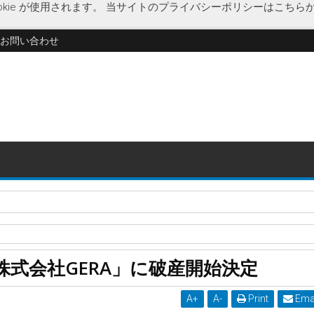
kie が使用されます。
当サイトのプライバシーポリシーはこちら
お問い合わせ
・運用「株式会社ワイアールキャピタル」に特別清算開始決定
ロナウイルス
大阪府
中華バル
兎屋
鍋守
鍋料理店
破産開始決
式会社GERA」に破産開始決定
破産開始決定
A
+
A
-
Print
Ema