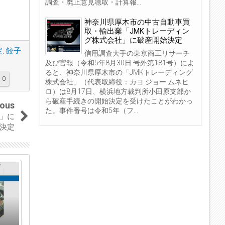
調査・廃止意見聴取・計算報...
神奈川県厚木市の中古自動車買
取・輸出業「JMKトレーディン
グ株式会社」に破産開始決定
定
,
餃子
信用調査大手の東京商工リサーチ
及び官報（令和5年8月30日 号外第181号）によ
ると、神奈川県厚木市の「JMKトレーディング
0
株式会社」（代表取締役：カヨ ジョー ムネヒ
ロ）は8月17日、横浜地方裁判所小田原支部か
ら破産手続きの開始決定を受けたことがわかっ
ious
た。事件番号は令和5年（フ...
」に
決定
04
03
Sep
Sep
2023
2023