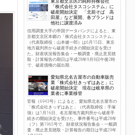
東京都文京区の純粋持株会社
「株式会社タスコシステム」に
破産開始決定 「北前そば 高
田屋」など展開、各ブランドは
他社に譲渡済み
信用調査大手の帝国データバンクによると、東
京都文京区本郷の「株式会社タスコシステム」
（代表取締役：山本健一郎）は6月15日、東京
地方裁判所から破産手続きの開始決定を受け
た。財産状況報告集会・一般調査・廃止意見聴
取・計算報告の期日は平成28年9月8日午後2時
で、破産債権の届出期...
愛知県北名古屋市の自動車販売
業「株式会社きっずはあと」に
破産開始決定 現在は岐阜県の
業者に事業移管
官報（6943号）によると、愛知県北名古屋市の
「株式会社きっずはあと」（代表取締役：手塚
強）は1月16日、名古屋地方裁判所から破産手
続きの開始決定を受けた。事件番号は平成28年
（フ）第1965号で、財産状況報告集会・一般調
査・廃止意見聴取・計算報告の期日は平成29年