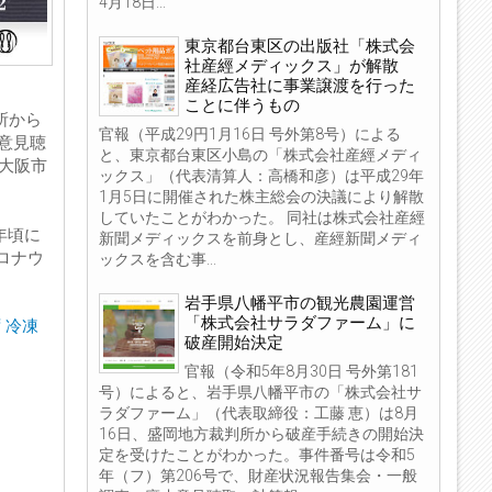
4月18日...
東京都台東区の出版社「株式会
社産經メディックス」が解散
産経広告社に事業譲渡を行った
ことに伴うもの
所から
官報（平成29円1月16日 号外第8号）による
意見聴
と、東京都台東区小島の「株式会社産經メディ
府大阪市
ックス」（代表清算人：高橋和彦）は平成29年
1月5日に開催された株主総会の決議により解散
していたことがわかった。 同社は株式会社産經
年頃に
新聞メディックスを前身とし、産經新聞メディ
ロナウ
ックスを含む事...
岩手県八幡平市の観光農園運営
「株式会社サラダファーム」に
 冷凍
破産開始決定
官報（令和5年8月30日 号外第181
号）によると、岩手県八幡平市の「株式会社サ
ラダファーム」（代表取締役：工藤 恵）は8月
16日、盛岡地方裁判所から破産手続きの開始決
定を受けたことがわかった。事件番号は令和5
年（フ）第206号で、財産状況報告集会・一般