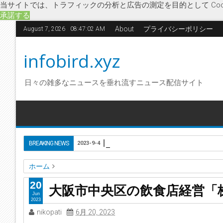
当サイトでは、トラフィックの分析と広告の測定を目的として Coo
承諾する
About
プライバシーポリシー
August 7, 2026
08:47:03 AM
infobird.xyz
日々の雑多なニュースを垂れ流すニュース配信サイト
東京都新宿区の投資ファンド組成
BREAKING NEWS
2023-9-4
ホーム
GERA
うさぎ食堂
飲食店経営
企業破綻
経済
新型コ
20
大阪市中央区の飲食店経営「株
餃子バル
大阪市中央区の飲食店経営「株式会社GERA」に
Jun
2023
nikopati
6月 20, 2023