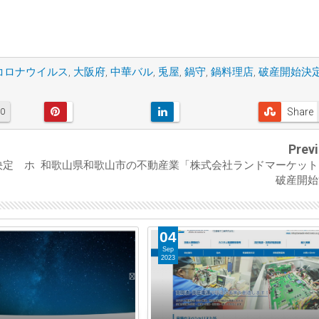
コロナウイルス
,
大阪府
,
中華バル
,
兎屋
,
鍋守
,
鍋料理店
,
破産開始決
Share
0
Prev
決定 ホ
和歌山県和歌山市の不動産業「株式会社ランドマーケット
破産開始
04
Sep
2023