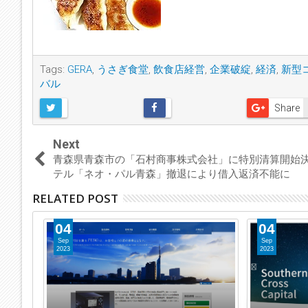
Tags:
GERA
,
うさぎ食堂
,
飲食店経営
,
企業破綻
,
経済
,
新型
バル
Share
Next
青森県青森市の「石村商事株式会社」に特別清算開始
テル「ネオ・パル青森」撤退により借入返済不能に
RELATED POST
04
04
Sep
Sep
2023
2023