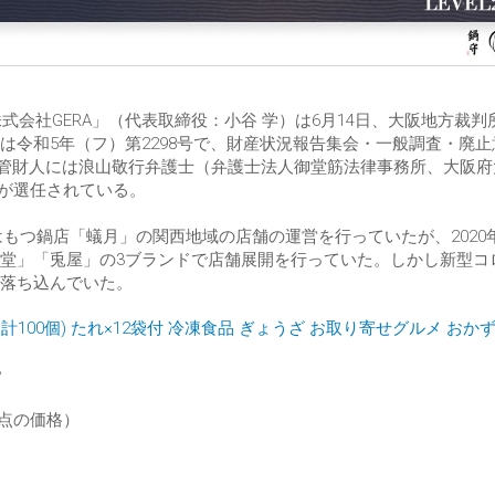
式会社GERA」（代表取締役：小谷 学）は6月14日、大阪地方裁判
令和5年（フ）第2298号で、財産状況報告集会・一般調査・廃止
破産管財人には浪山敬行弁護士（弁護士法人御堂筋法律事務所、大阪
66）が選任されている。
はもつ鍋店「蟻月」の関西地域の店舗の運営を行っていたが、2020
堂」「兎屋」の3ブランドで店舗展開を行っていた。しかし新型コ
落ち込んでいた。
(合計100個) たれ×12袋付 冷凍食品 ぎょうざ お取り寄せグルメ おかず
3
57時点の価格）