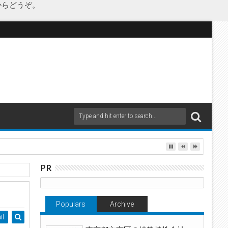
からどうぞ。
PR
定
Populars
Archive
il