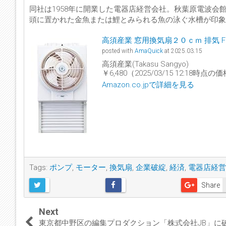
同社は1958年に開業した電器店経営会社。秋葉原電波
頭に置かれた金魚または鯉とみられる魚の泳ぐ水槽が印象
高須産業 窓用換気扇２０ｃｍ 排気 FM
posted with
AmaQuick
at 2025.03.15
高須産業(Takasu Sangyo)
￥6,480（2025/03/15 12:18時点の
Amazon.co.jpで詳細を見る
Tags:
ポンプ
,
モーター
,
換気扇
,
企業破綻
,
経済
,
電器店経営
Share
Next
東京都中野区の編集プロダクション「株式会社JB」に