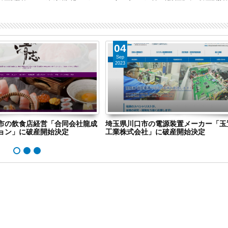
04
Sep
2023
市の飲食店経営「合同会社龍成
埼玉県川口市の電源装置メーカー「玉
ョン」に破産開始決定
工業株式会社」に破産開始決定