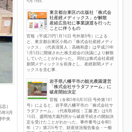
4月18日...
東京都台東区の出版社「株式会
社産經メディックス」が解散
産経広告社に事業譲渡を行った
ことに伴うもの
官報（平成29円1月16日 号外第8号）による
と、東京都台東区小島の「株式会社産經メディ
ックス」（代表清算人：高橋和彦）は平成29年
1月5日に開催された株主総会の決議により解散
していたことがわかった。 同社は株式会社産經
新聞メディックスを前身とし、産經新聞メディ
ックスを含む事...
岩手県八幡平市の観光農園運営
「株式会社サラダファーム」に
破産開始決定
官報（令和5年8月30日 号外第181
号）によると、岩手県八幡平市の「株式会社サ
聡志）
ラダファーム」（代表取締役：工藤 恵）は8月
5年8月
16日、盛岡地方裁判所から破産手続きの開始決
都中央
定を受けたことがわかった。事件番号は令和5
年（フ）第206号で、財産状況報告集会・一般