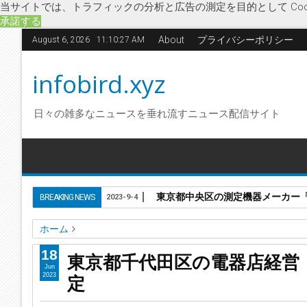
当サイトでは、トラフィックの分析と広告の測定を目的として Coo
承諾する
About
プライバシーポリシー
August 6, 2026
11:10:28 AM
infobird.xyz
日々の雑多なニュースを垂れ流すニュース配信サイト
東京都中央区の測定機器メーカー「株
BREAKING NEWS
2023-9-4
ホーム
ポンプ
モーター
換気扇
企業破綻
経済
電器店経営
18
東京都千代田区の電器店経営
東京都千代田区の電器店経営「有限会社壽電機會田商会」に
Jun
定
2023