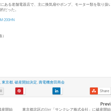
会館にある老舗電器店で、主に換気扇やポンプ、モーター類を取り扱
的だった。
-200HN
価格）
,
東京都
,
破産開始決定
,
壽電機會田商会
Share
0
Prev
破産開始
東京都北区のSIer「サンクレア株式会社」に破産開