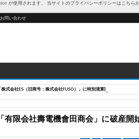
kie が使用されます。
当サイトのプライバシーポリシーはこちら
お問い合わせ
式会社ES（旧商号：株式会社FUSO）」に特別清算開始決定 事業はA-G
東京都
破産開始決定
壽電機會田商会
「有限会社壽電機會田商会」に破産開
破産開始決定