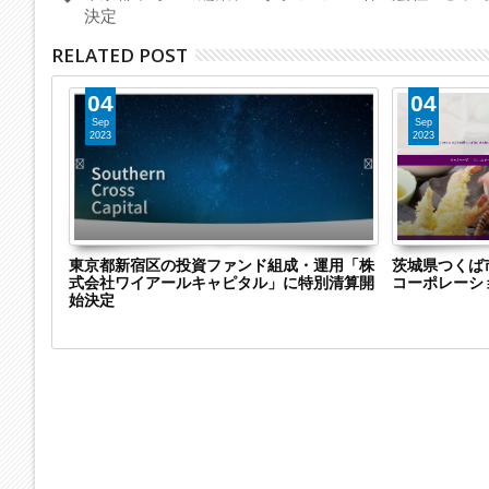
決定
RELATED POST
04
04
Sep
Sep
2023
2023
株式会社
東京都新宿区の投資ファンド組成・運用「株
茨城県つくば
特別清算
式会社ワイアールキャピタル」に特別清算開
コーポレーシ
継
始決定