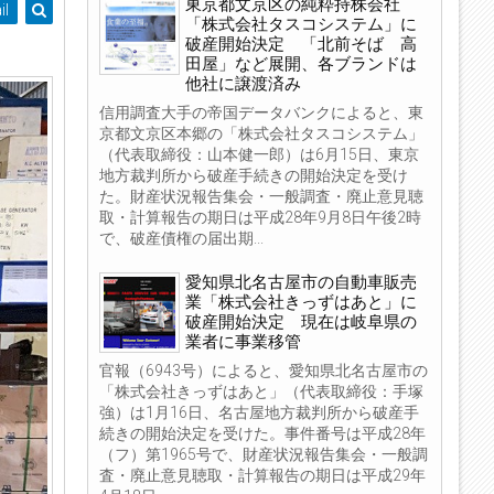
東京都文京区の純粋持株会社
il
「株式会社タスコシステム」に
破産開始決定 「北前そば 高
田屋」など展開、各ブランドは
他社に譲渡済み
信用調査大手の帝国データバンクによると、東
京都文京区本郷の「株式会社タスコシステム」
（代表取締役：山本健一郎）は6月15日、東京
地方裁判所から破産手続きの開始決定を受け
た。財産状況報告集会・一般調査・廃止意見聴
取・計算報告の期日は平成28年9月8日午後2時
で、破産債権の届出期...
愛知県北名古屋市の自動車販売
業「株式会社きっずはあと」に
破産開始決定 現在は岐阜県の
業者に事業移管
官報（6943号）によると、愛知県北名古屋市の
「株式会社きっずはあと」（代表取締役：手塚
強）は1月16日、名古屋地方裁判所から破産手
続きの開始決定を受けた。事件番号は平成28年
（フ）第1965号で、財産状況報告集会・一般調
査・廃止意見聴取・計算報告の期日は平成29年