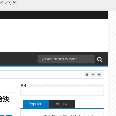
からどうぞ。
as Japanが承継
PR
始決
Populars
Archive