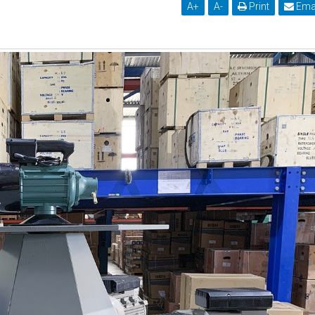
A
+
A
-
Print
Ema