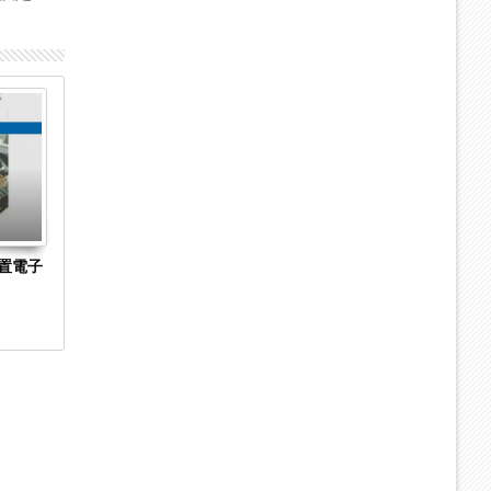
04
04
Sep
Sep
2023
2023
置電子
長崎県長崎市の菓子製造・販売「株式会社澤
京都市下京区
乃屋」に破産開始決定 手焼きカステラの製
Hirarintei 
造・販売に特化
始決定