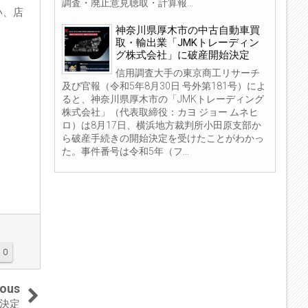
調査・廃止意見聴取・計算報...
い、店
神奈川県厚木市の中古自動車買
取・輸出業「JMKトレーディン
グ株式会社」に破産開始決定
信用調査大手の東京商工リサーチ
及び官報（令和5年8月30日 号外第181号）によ
ると、神奈川県厚木市の「JMKトレーディング
株式会社」（代表取締役：カヨ ジョー ムネヒ
ロ）は8月17日、横浜地方裁判所小田原支部か
ら破産手続きの開始決定を受けたことがわかっ
た。事件番号は令和5年（フ...
0
ious
始決定