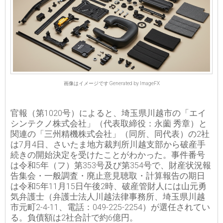
画像はイメージです Generated by ImageFX
官報（第1020号）によると、埼玉県川越市の「エイ
シンテクノ株式会社」（代表取締役：永薗 秀章）と
関連の「三州精機株式会社」（同所、同代表）の2社
は7月4日、さいたま地方裁判所川越支部から破産手
続きの開始決定を受けたことがわかった。事件番号
は令和5年（フ）第353号及び第354号で、財産状況報
告集会・一般調査・廃止意見聴取・計算報告の期日
は令和5年11月15日午後2時、破産管財人には山元勇
気弁護士（弁護士法人川越法律事務所、埼玉県川越
市元町2-4-11、電話：049-225-2254）が選任されてい
る。負債額は2社合計で約6億円。