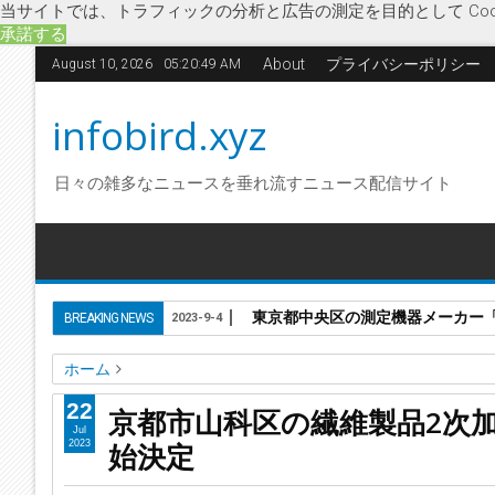
当サイトでは、トラフィックの分析と広告の測定を目的として Coo
承諾する
About
プライバシーポリシー
August 10, 2026
05:20:50 AM
infobird.xyz
日々の雑多なニュースを垂れ流すニュース配信サイト
東京都中央区の測定機器メーカー「株
BREAKING NEWS
2023-9-4
ホーム
アトリエ彩紀
アパレル
企業破綻
機械刺繍
京都府
経
22
京都市山科区の繊維製品2次
京都市山科区の繊維製品2次加工業「株式会社アトリエ彩紀」
Jul
始決定
2023