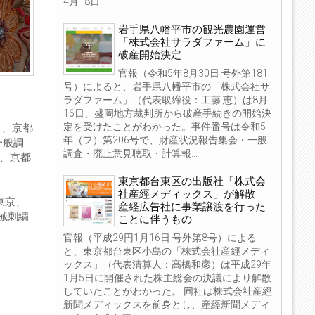
4月18日...
岩手県八幡平市の観光農園運営
「株式会社サラダファーム」に
破産開始決定
官報（令和5年8月30日 号外第181
号）によると、岩手県八幡平市の「株式会社サ
ラダファーム」（代表取締役：工藤 恵）は8月
16日、盛岡地方裁判所から破産手続きの開始決
定を受けたことがわかった。事件番号は令和5
日、京都
年（フ）第206号で、財産状況報告集会・一般
一般調
調査・廃止意見聴取・計算報...
所、京都
東京都台東区の出版社「株式会
社産經メディックス」が解散
東京、
産経広告社に事業譲渡を行った
械刺繍
ことに伴うもの
官報（平成29円1月16日 号外第8号）による
と、東京都台東区小島の「株式会社産經メディ
ックス」（代表清算人：高橋和彦）は平成29年
1月5日に開催された株主総会の決議により解散
していたことがわかった。 同社は株式会社産經
新聞メディックスを前身とし、産經新聞メディ