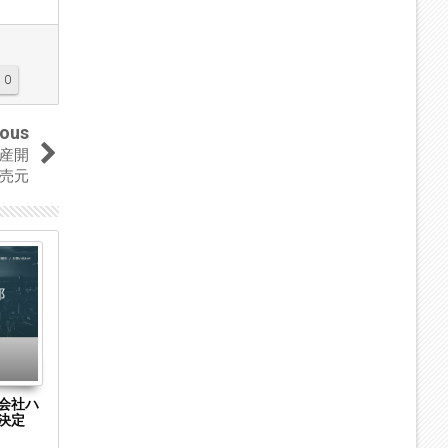
0
ious
産開
売元
04
04
Sep
Sep
2023
2023
会社
東京都中央区の測定機器メーカー「株式会社
東京都新宿区
どにア
ES（旧商号：株式会社FUSO）」に特別清算
式会社ワイア
開始決定 事業はA-Gas Japanが承継
始決定