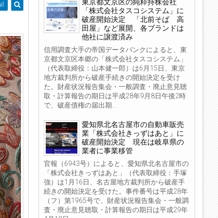
東京都文京区の純粋持株会社
il
「株式会社タスコシステム」に
破産開始決定 「北前そば 高
田屋」など展開、各ブランドは
他社に譲渡済み
信用調査大手の帝国データバンクによると、東
京都文京区本郷の「株式会社タスコシステム」
（代表取締役：山本健一郎）は6月15日、東京
地方裁判所から破産手続きの開始決定を受け
た。財産状況報告集会・一般調査・廃止意見聴
取・計算報告の期日は平成28年9月8日午後2時
で、破産債権の届出期...
愛知県北名古屋市の自動車販売
業「株式会社きっずはあと」に
破産開始決定 現在は岐阜県の
業者に事業移管
官報（6943号）によると、愛知県北名古屋市の
「株式会社きっずはあと」（代表取締役：手塚
強）は1月16日、名古屋地方裁判所から破産手
続きの開始決定を受けた。事件番号は平成28年
（フ）第1965号で、財産状況報告集会・一般調
査・廃止意見聴取・計算報告の期日は平成29年