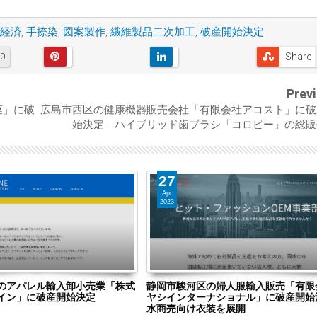
経済
,
手捺染
,
図案製作
,
繊維製品二次加工
,
破産開始決定
Share
0
Prev
菓」に破
広島市西区の健康機器販売会社「有限会社アコスト」に破
始決定 ハイブリッド歯ブラシ「コロピー」の総販
30
Oct
2016
の婦人服輸入販売「有限会社ハ
京都府舞鶴市のECサイト運営「株式
ナショナル」に破産開始決定
ANtenna」に破産開始決定 楽天な
装を展開
パレルEC「洋服DAISUKI」を出店