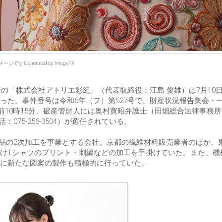
ジです Generated by ImageFX
崎の「株式会社アトリエ彩紀」（代表取締役：江島 俊雄）は7月10
った。事件番号は令和5年（フ）第527号で、財産状況報告集会・
午前10時15分、破産管財人には奥村寛昭弁護士（田畑総合法律事務
75-256-3504）が選任されている。
維製品の2次加工を事業とする会社。京都の繊維材料販売業者のほか、
けTシャツのプリント・刺繍などの加工を手掛けていた。また、機
もに新たな図案の製作も積極的に行っていた。