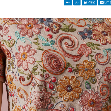
A
+
A
-
Print
Ema