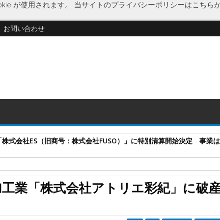
kie が使用されます。
当サイトのプライバシーポリシーはこちら
お問い合わせ
式会社ES（旧商号：株式会社FUSO）」に特別清算開始決定 事業はA-G
済
手捺染
図案製作
繊維製品二次加工
破産開始決定
加工業「株式会社アトリエ彩紀」に破
に破産開始決定