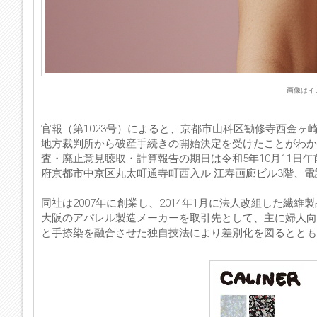
画像はイメー
官報（第1023号）によると、京都市山科区勧修寺西金ヶ
地方裁判所から破産手続きの開始決定を受けたことがわか
査・廃止意見聴取・計算報告の期日は令和5年10月11日
府京都市中京区丸太町通寺町西入ル 江寿画廊ビル3階、電話：0
同社は2007年に創業し、2014年1月に法人改組した繊
大阪のアパレル製造メーカーを取引先として、主に婦人向
と手捺染を融合させた独自技法により差別化を図るとと