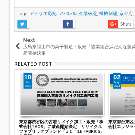
Tags:
アトリエ彩紀
,
アパレル
,
企業破綻
,
機械刺繍
,
京都府
,
Share
Next
広島県福山市の菓子製造・販売「協業組合浜だんな製
産開始決定
RELATED POST
02
27
May
Apr
2023
2023
販売「株
東京都台東区のアパレル輸入卸小売業「株式
静岡市駿河区
サイクル
会社エッジライン」に破産開始決定
ヤシインター
RICS」
水商売向け衣