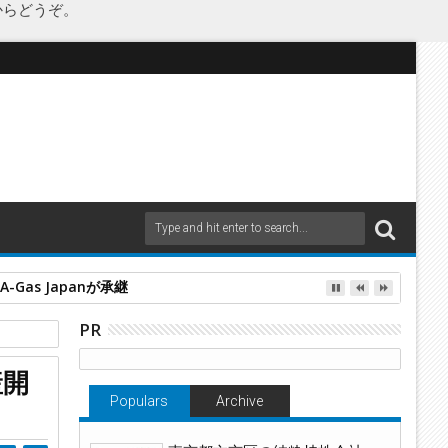
からどうぞ。
as Japanが承継
PR
産開
Populars
Archive