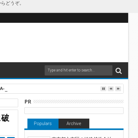
からどうぞ。
as Japanが承継
PR
に破
Populars
Archive