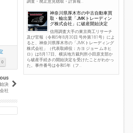
調査・廃止意見聴取・計算報...
神奈川県厚木市の中古自動車買
取・輸出業「JMKトレーディン
グ株式会社」に破産開始決定
信用調査大手の東京商工リサーチ
及び官報（令和5年8月30日 号外第181号）によ
ると、神奈川県厚木市の「JMKトレーディング
株式会社」（代表取締役：カヨ ジョー ムネヒ
定
ロ）は8月17日、横浜地方裁判所小田原支部か
ら破産手続きの開始決定を受けたことがわかっ
0
た。事件番号は令和5年（フ...
ious
始決
会社