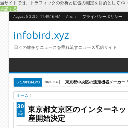
当サイトでは、トラフィックの分析と広告の測定を目的として Coo
承諾する
About
プライバシーポリシー
August 6, 2026
11:49:18 AM
infobird.xyz
日々の雑多なニュースを垂れ流すニュース配信サイト
東京都中央区の測定機器メーカー「株
BREAKING NEWS
2023-9-4
ホーム
Bon-bon
Delta
EC事業
Forward
IT関連・ソフトウェア
30
東京都文京区のインターネット
東京都文京区のインターネット通販業「株式会社Bon-bon」
Jul
産開始決定
2023