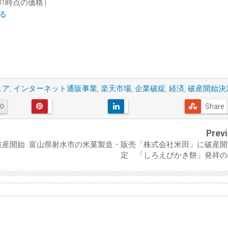
03:01時点の価格）
見る
ェア
,
インターネット通販事業
,
楽天市場
,
企業破綻
,
経済
,
破産開始決
Share
0
Prev
破産開始
富山県射水市の米菓製造・販売「株式会社米田」に破産開
定 「しろえびかき餅」発祥の