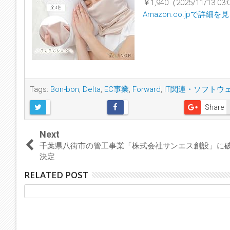
￥1,940（2025/11/13 
Amazon.co.jpで詳細を
Tags:
Bon-bon
,
Delta
,
EC事業
,
Forward
,
IT関連・ソフトウ
Share
Next
千葉県八街市の管工事業「株式会社サンエス創設」に
決定
RELATED POST