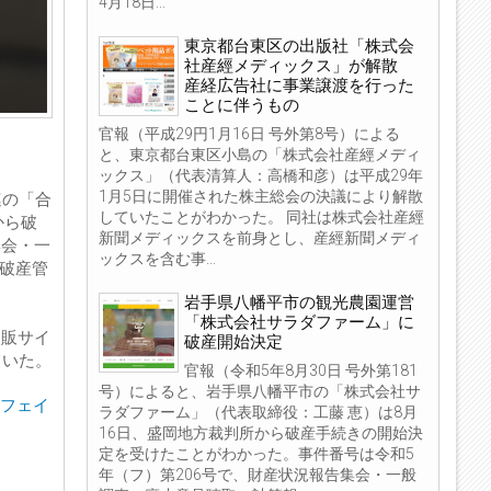
4月18日...
東京都台東区の出版社「株式会
社産經メディックス」が解散
産経広告社に事業譲渡を行った
ことに伴うもの
官報（平成29円1月16日 号外第8号）による
と、東京都台東区小島の「株式会社産經メディ
ックス」（代表清算人：高橋和彦）は平成29年
1月5日に開催された株主総会の決議により解散
連の「合
していたことがわかった。 同社は株式会社産經
から破
新聞メディックスを前身とし、産經新聞メディ
集会・一
ックスを含む事...
、破産管
岩手県八幡平市の観光農園運営
「株式会社サラダファーム」に
通販サイ
破産開始決定
ていた。
官報（令和5年8月30日 号外第181
号）によると、岩手県八幡平市の「株式会社サ
 フェイ
ラダファーム」（代表取締役：工藤 恵）は8月
16日、盛岡地方裁判所から破産手続きの開始決
定を受けたことがわかった。事件番号は令和5
年（フ）第206号で、財産状況報告集会・一般