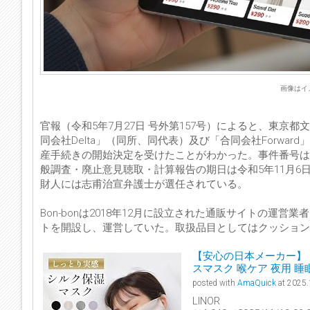
画像はイメー
官報（令和5年7月27日 号外第157号）によると、東京都
同会社Delta」（同所、同代表）及び「合同会社Forwa
産手続きの開始決定を受けたことがわかった。事件番号は令和
般調査・廃止意見聴取・計算報告の期日は令和5年11月6
財人には志甫治宣弁護士が選任されている。
Bon-bonは2018年12月に設立された通販サイトの運営
トを開設し、運営していた。取扱品目としてはクッション
【安心の日本メーカー】 [
スマスク 喉ケア 夜用 睡
posted with
AmaQuick
at 2025.
LINOR