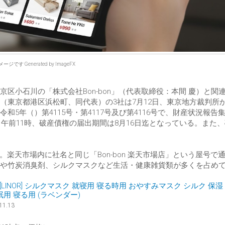
ジです Generated by ImageFX
文京区小石川の「株式会社Bon-bon」（代表取締役：本間 慶）と関
rd」（東京都港区浜松町、同代表）の3社は7月12日、東京地方裁判所
5年（）第4115号・第4117号及び第4116号で、財産状況報告
日午前11時、破産債権の届出期間は8月16日迄となっている。また
業者。楽天市場内に社名と同じ「Bon-bon 楽天市場店」という屋号で
や竹炭消臭剤、シルクマスクなど生活・健康雑貨類が多くを占め
LINOR] シルクマスク 就寝用 寝る時用 おやすみマスク シルク 保湿
眠用 寝る用 (ラベンダー)
11.13