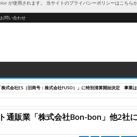
kie が使用されます。
当サイトのプライバシーポリシーはこちら
お問い合わせ
式会社ES（旧商号：株式会社FUSO）」に特別清算開始決定 事業はA-G
インターネット通販事業
楽天市場
企業破綻
経済
破産開始決定
通販業「株式会社Bon-bon」他2社
他2社に破産開始決定