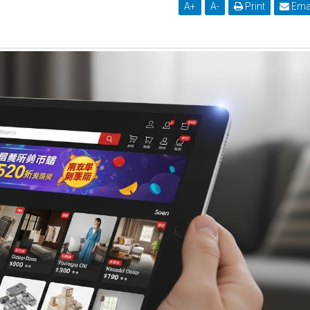
A
+
A
-
Print
Ema