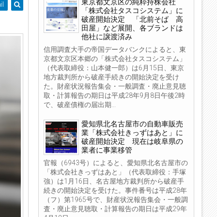
東京都文京区の純粋持株会社
il
「株式会社タスコシステム」に
破産開始決定 「北前そば 高
田屋」など展開、各ブランドは
他社に譲渡済み
信用調査大手の帝国データバンクによると、東
京都文京区本郷の「株式会社タスコシステム」
（代表取締役：山本健一郎）は6月15日、東京
地方裁判所から破産手続きの開始決定を受け
た。財産状況報告集会・一般調査・廃止意見聴
取・計算報告の期日は平成28年9月8日午後2時
で、破産債権の届出期...
愛知県北名古屋市の自動車販売
業「株式会社きっずはあと」に
破産開始決定 現在は岐阜県の
業者に事業移管
官報（6943号）によると、愛知県北名古屋市の
「株式会社きっずはあと」（代表取締役：手塚
強）は1月16日、名古屋地方裁判所から破産手
続きの開始決定を受けた。事件番号は平成28年
（フ）第1965号で、財産状況報告集会・一般調
査・廃止意見聴取・計算報告の期日は平成29年