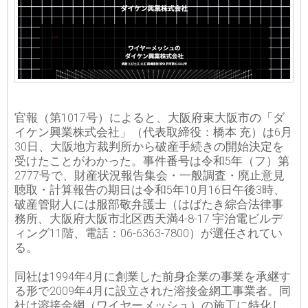
官報（第1017号）によると、大阪府東大阪市の「ダ
イケン興業株式会社」（代表取締役：橋本 充）は6月
30日、大阪地方裁判所から破産手続きの開始決定を
受けたことがわかった。事件番号は令和5年（フ）第
2777号で、財産状況報告集会・一般調査・廃止意見
聴取・計算報告の期日は令和5年10月16日午後3時、
破産管財人には服部敬弁護士（はばたき綜合法律事
務所、大阪府大阪市北区西天満4-8-17 宇治電ビルデ
ィング11階、電話：06-6363-7800）が選任されてい
る。
同社は1994年4月に創業した前身企業の事業を承継す
る形で2009年4月に設立された溶接金網工事業者。同
社は溶接金網（ワイヤーメッシュ）の施工に特化し