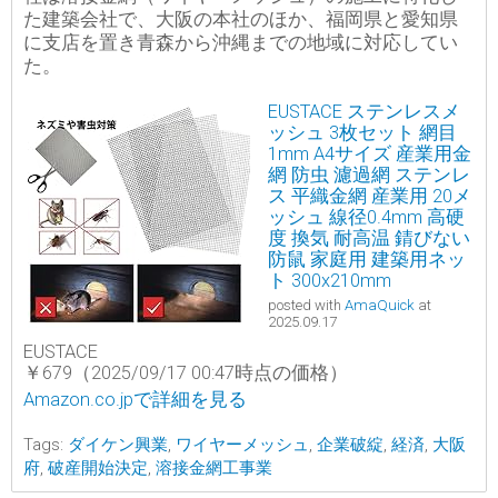
た建築会社で、大阪の本社のほか、福岡県と愛知県
に支店を置き青森から沖縄までの地域に対応してい
た。
EUSTACE ステンレスメ
ッシュ 3枚セット 網目
1mm A4サイズ 産業用金
網 防虫 濾過網 ステンレ
ス 平織金網 産業用 20メ
ッシュ 線径0.4mm 高硬
度 換気 耐高温 錆びない
防鼠 家庭用 建築用ネッ
ト 300x210mm
posted with
AmaQuick
at
2025.09.17
EUSTACE
￥679（2025/09/17 00:47時点の価格）
Amazon.co.jpで詳細を見る
Tags:
ダイケン興業
,
ワイヤーメッシュ
,
企業破綻
,
経済
,
大阪
府
,
破産開始決定
,
溶接金網工事業