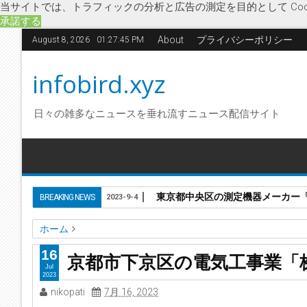
当サイトでは、トラフィックの分析と広告の測定を目的として Coo
承諾する
About
プライバシーポリシー
August 8, 2026
01:27:46 PM
infobird.xyz
日々の雑多なニュースを垂れ流すニュース配信サイト
東京都中央区の測定機器メーカー「株
BREAKING NEWS
2023-9-4
ホーム
エコシステム
オール電化機器販売
家庭用太陽光発電
企
16
京都市下京区の電気工事業「
電気工事業
破産開始決定
京都市下京区の電気工事業「株
Jul
2023
nikopati
7月 16, 2023