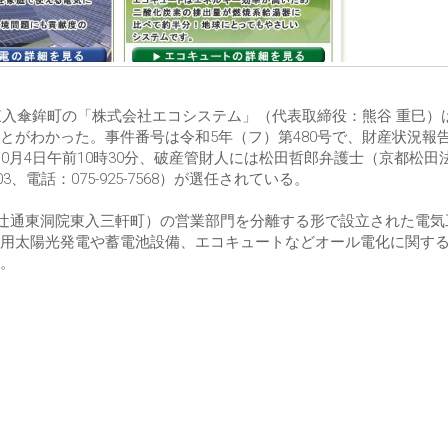
東入傘鉾町の「株式会社エコシステム」（代表取締役：熊谷 重巳）は
とがわかった。事件番号は令和5年（フ）第480号で、財産状況報
0月4日午前10時30分、破産管財人には松田哲郎弁護士（京都松田
、電話：075-925-7568）が選任されている。
高辻通東洞院東入三軒町）の営業部門を分離する形で設立された電気
用太陽光発電や蓄電池設備、エコキュートなどオール電化に関す
。