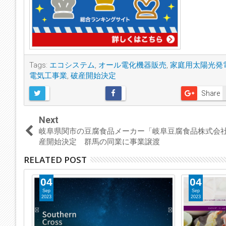
Tags:
エコシステム
,
オール電化機器販売
,
家庭用太陽光発
電気工事業
,
破産開始決定
Share
Next
岐阜県関市の豆腐食品メーカー「岐阜豆腐食品株式会
産開始決定 群馬の同業に事業譲渡
RELATED POST
04
04
Sep
Sep
2023
2023