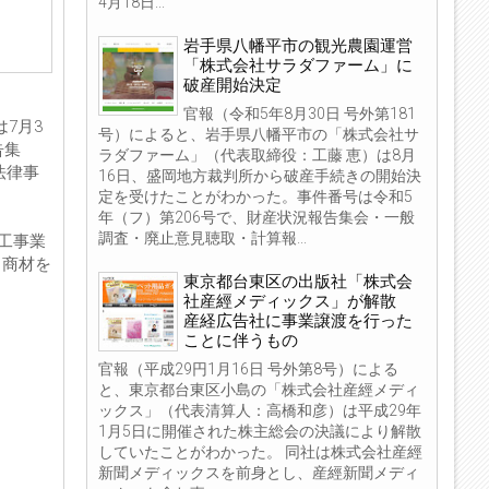
4月18日...
岩手県八幡平市の観光農園運営
「株式会社サラダファーム」に
破産開始決定
官報（令和5年8月30日 号外第181
7月3
号）によると、岩手県八幡平市の「株式会社サ
告集
ラダファーム」（代表取締役：工藤 恵）は8月
法律事
16日、盛岡地方裁判所から破産手続きの開始決
定を受けたことがわかった。事件番号は令和5
年（フ）第206号で、財産状況報告集会・一般
調査・廃止意見聴取・計算報...
工事業
る商材を
東京都台東区の出版社「株式会
社産經メディックス」が解散
産経広告社に事業譲渡を行った
ことに伴うもの
官報（平成29円1月16日 号外第8号）による
と、東京都台東区小島の「株式会社産經メディ
ックス」（代表清算人：高橋和彦）は平成29年
1月5日に開催された株主総会の決議により解散
していたことがわかった。 同社は株式会社産經
新聞メディックスを前身とし、産經新聞メディ