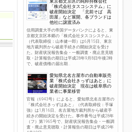
東京都文京区の純粋持株会社
「株式会社タスコシステム」に
破産開始決定 「北前そば 高
田屋」など展開、各ブランドは
他社に譲渡済み
信用調査大手の帝国データバンクによると、東
京都文京区本郷の「株式会社タスコシステム」
（代表取締役：山本健一郎）は6月15日、東京
地方裁判所から破産手続きの開始決定を受け
た。財産状況報告集会・一般調査・廃止意見聴
取・計算報告の期日は平成28年9月8日午後2時
で、破産債権の届出期...
愛知県北名古屋市の自動車販売
業「株式会社きっずはあと」に
破産開始決定 現在は岐阜県の
業者に事業移管
官報（6943号）によると、愛知県北名古屋市の
「株式会社きっずはあと」（代表取締役：手塚
強）は1月16日、名古屋地方裁判所から破産手
続きの開始決定を受けた。事件番号は平成28年
（フ）第1965号で、財産状況報告集会・一般調
査・廃止意見聴取・計算報告の期日は平成29年