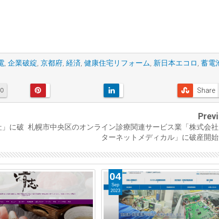
電
,
企業破綻
,
京都府
,
経済
,
健康住宅リフォーム
,
新日本エコロ
,
蓄電
Share
0
Prev
社」に破
札幌市中央区のオンライン診療関連サービス業「株式会社
ターネットメディカル」に破産開始
04
Sep
2023