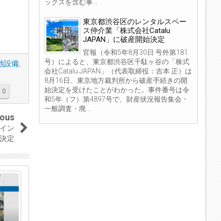
ックスを含む事...
東京都渋谷区のレンタルスペー
ス仲介業「株式会社Catalu
JAPAN」に破産開始決定
官報（令和5年8月30日 号外第181
号）によると、東京都渋谷区千駄ヶ谷の「株式
池設備
,
会社Catalu JAPAN」（代表取締役：吉本 正）は
8月16日、東京地方裁判所から破産手続きの開
始決定を受けたことがわかった。事件番号は令
0
和5年（フ）第4897号で、財産状況報告集会・
一般調査・廃...
ious
イン
決定
04
04
Sep
Sep
2023
2023