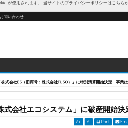
kie が使用されます。
当サイトのプライバシーポリシーはこちら
お問い合わせ
式会社ES（旧商号：株式会社FUSO）」に特別清算開始決定 事業はA-G
業破綻
京都府
経済
健康住宅リフォーム
新日本エコロ
蓄電池設
株式会社エコシステム」に破産開始決
式会社エコシステム」に破産開始決定
A
+
A
-
Print
Ema