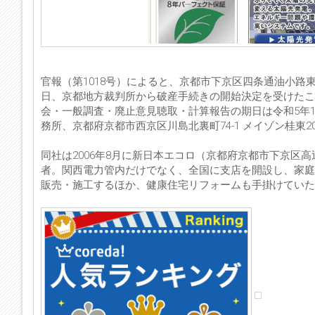
官報（第1018号）によると、京都市下京区四条通油小路
日、京都地方裁判所から破産手続きの開始決定を受けたこ
会・一般調査・廃止意見聴取・計算報告の期日は令和5年1
務所、京都府京都市西京区川島北裏町74-1 メイゾン桂東203
同社は2006年8月に新日本エコロ（京都府京都市下京区
者。関西電力管内だけでなく、全国に支店を開設し、家庭
販売・施工するほか、健康住宅リフォームも手掛けていた