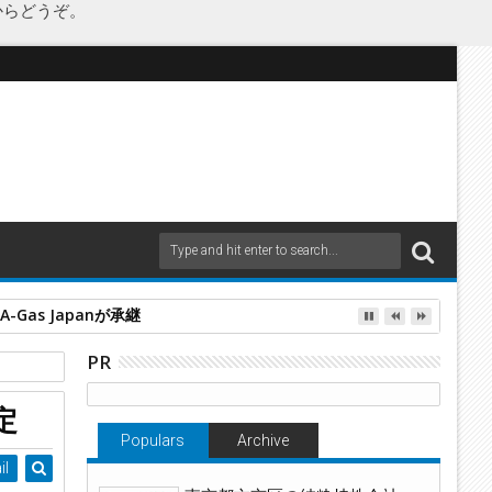
からどうぞ。
as Japanが承継
PR
備
定
Populars
Archive
il