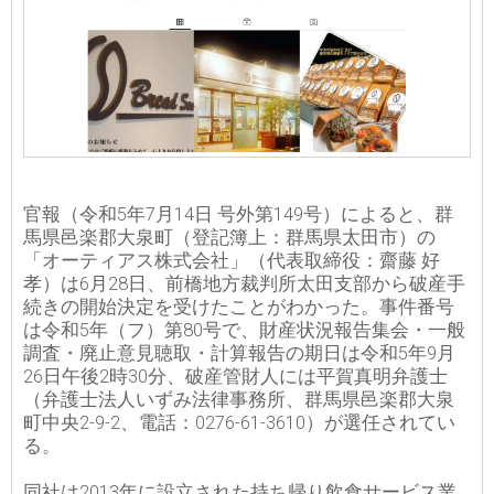
官報（令和5年7月14日 号外第149号）によると、群
馬県邑楽郡大泉町（登記簿上：群馬県太田市）の
「オーティアス株式会社」（代表取締役：齋藤 好
孝）は6月28日、前橋地方裁判所太田支部から破産手
続きの開始決定を受けたことがわかった。事件番号
は令和5年（フ）第80号で、財産状況報告集会・一般
調査・廃止意見聴取・計算報告の期日は令和5年9月
26日午後2時30分、破産管財人には平賀真明弁護士
（弁護士法人いずみ法律事務所、群馬県邑楽郡大泉
町中央2-9-2、電話：0276-61-3610）が選任されてい
る。
同社は2013年に設立された持ち帰り飲食サービス業