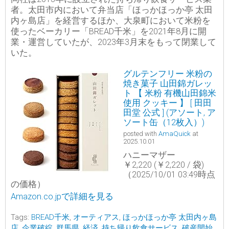
者。太田市内において弁当店「ほっかほっか亭 太田
内ヶ島店」を経営するほか、大泉町において米粉を
使ったベーカリー「BREAD千米」を2021年8月に開
業・運営していたが、2023年3月末をもって閉業して
いた。
グルテンフリー 米粉の
焼き菓子 山田錦ガレッ
ト 【 米粉 有機山田錦米
使用 クッキー 】 [ 田田
田堂 公式 ] (アソート, ア
ソート缶（12枚入）)
posted with
AmaQuick
at
2025.10.01
ハニーマザー
￥2,220 (￥2,220 / 袋)
（2025/10/01 03:49時点
の価格）
Amazon.co.jpで詳細を見る
Tags:
BREAD千米
,
オーティアス
,
ほっかほっか亭 太田内ヶ島
店
,
企業破綻
,
群馬県
,
経済
,
持ち帰り飲食サービス
,
破産開始