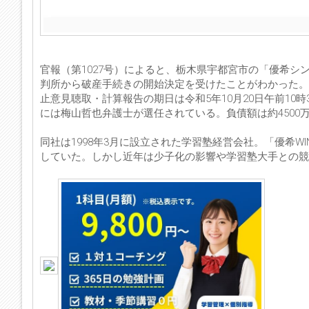
官報（第1027号）によると、栃木県宇都宮市の「優希シ
判所から破産手続きの開始決定を受けたことがわかった。
止意見聴取・計算報告の期日は令和5年10月20日午前10
には梅山哲也弁護士が選任されている。負債額は約4500
同社は1998年3月に設立された学習塾経営会社。「優希
していた。しかし近年は少子化の影響や学習塾大手との競