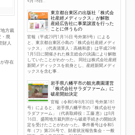
4月18日...
東京都台東区の出版社「株式会
社産經メディックス」が解散
産経広告社に事業譲渡を行った
ことに伴うもの
宮地方裁
査・廃
官報（平成29円1月16日 号外第8号）による
と、東京都台東区小島の「株式会社産經メディ
管財人
ックス」（代表清算人：高橋和彦）は平成29年
1月5日に開催された株主総会の決議により解散
していたことがわかった。 同社は株式会社産經
室が存在
新聞メディックスを前身とし、産經新聞メディ
ックスを含む事...
岩手県八幡平市の観光農園運営
「株式会社サラダファーム」に
破産開始決定
官報（令和5年8月30日 号外第181
号）によると、岩手県八幡平市の「株式会社サ
ラダファーム」（代表取締役：工藤 恵）は8月
16日、盛岡地方裁判所から破産手続きの開始決
定を受けたことがわかった。事件番号は令和5
年（フ）第206号で、財産状況報告集会・一般