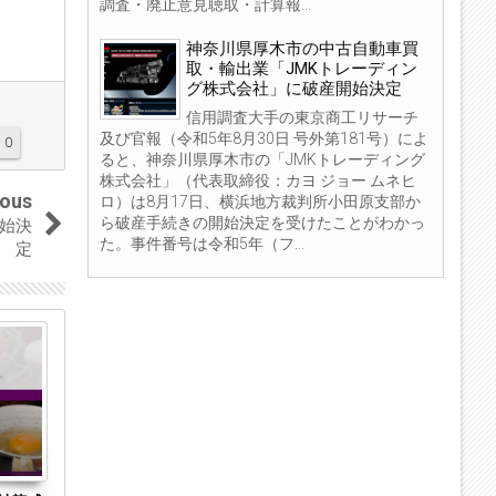
調査・廃止意見聴取・計算報...
神奈川県厚木市の中古自動車買
取・輸出業「JMKトレーディン
グ株式会社」に破産開始決定
信用調査大手の東京商工リサーチ
及び官報（令和5年8月30日 号外第181号）によ
0
ると、神奈川県厚木市の「JMKトレーディング
株式会社」（代表取締役：カヨ ジョー ムネヒ
ious
ロ）は8月17日、横浜地方裁判所小田原支部か
ら破産手続きの開始決定を受けたことがわかっ
始決
た。事件番号は令和5年（フ...
定
04
04
Sep
Sep
2023
2023