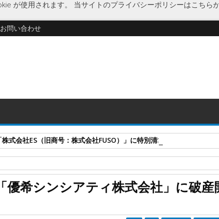
kie が使用されます。
当サイトのプライバシーポリシーはこちら
お問い合わせ
式会社ES（旧商号：株式会社FUSO）」に特別清算開始決定 事業はA-G
破産開始決定
優希WIN
優希シンシアティ
「優希シンシアティ株式会社」に破産
に破産開始決定