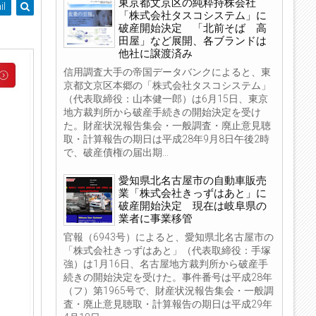
東京都文京区の純粋持株会社
il
「株式会社タスコシステム」に
破産開始決定 「北前そば 高
田屋」など展開、各ブランドは
他社に譲渡済み
信用調査大手の帝国データバンクによると、東
京都文京区本郷の「株式会社タスコシステム」
（代表取締役：山本健一郎）は6月15日、東京
地方裁判所から破産手続きの開始決定を受け
た。財産状況報告集会・一般調査・廃止意見聴
取・計算報告の期日は平成28年9月8日午後2時
で、破産債権の届出期...
愛知県北名古屋市の自動車販売
業「株式会社きっずはあと」に
破産開始決定 現在は岐阜県の
業者に事業移管
官報（6943号）によると、愛知県北名古屋市の
「株式会社きっずはあと」（代表取締役：手塚
強）は1月16日、名古屋地方裁判所から破産手
続きの開始決定を受けた。事件番号は平成28年
（フ）第1965号で、財産状況報告集会・一般調
査・廃止意見聴取・計算報告の期日は平成29年