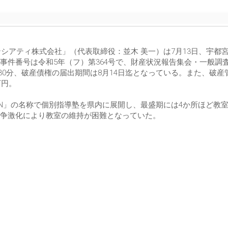
ンシアティ株式会社」（代表取締役：並木 美一）は7月13日、宇都
事件番号は令和5年（フ）第364号で、財産状況報告集会・一般調
時30分、破産債権の届出期間は8月14日迄となっている。また、破産
万円。
WIN」の名称で個別指導塾を県内に展開し、最盛期には4か所ほど教
争激化により教室の維持が困難となっていた。