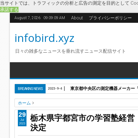
当サイトでは、トラフィックの分析と広告の測定を目的として Coo
承諾する
About
プライバシーポリシー
August 7, 2026
09:09:10 AM
infobird.xyz
日々の雑多なニュースを垂れ流すニュース配信サイト
東京都中央区の測定機器メーカー「株
BREAKING NEWS
2023-9-4
ホーム
学習塾経営
企業破綻
経済
個別指導塾
少子化
栃木県
29
栃木県宇都宮市の学習塾経営
栃木県宇都宮市の学習塾経営「優希シンシアティ株式会社」
Jul
決定
2023