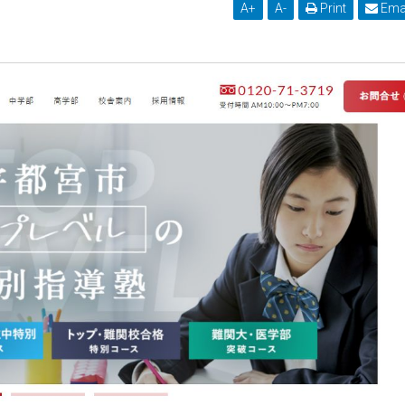
A
+
A
-
Print
Ema