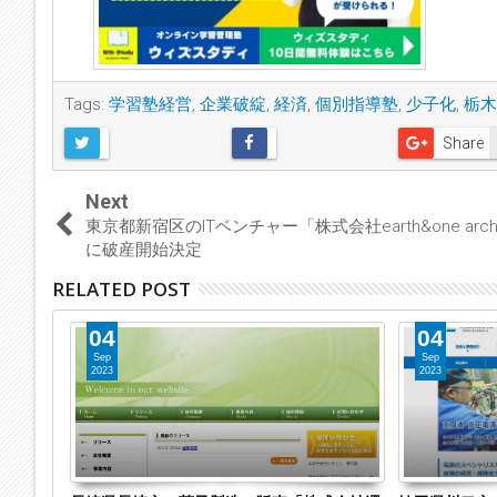
Tags:
学習塾経営
,
企業破綻
,
経済
,
個別指導塾
,
少子化
,
栃木
Share
Next
東京都新宿区のITベンチャー「株式会社earth&one archi
に破産開始決定
RELATED POST
04
04
Sep
Sep
2023
2023