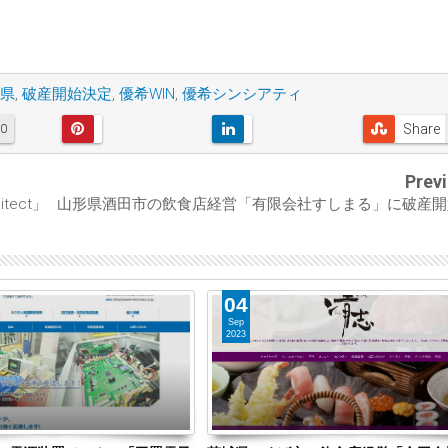
県
,
破産開始決定
,
優希WIN
,
優希シンシアティ
Share
0
Prev
tect」
山形県酒田市の飲食店経営「有限会社すしまる」に破産開
04
Sep
2023