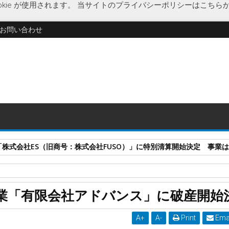
kie が使用されます。
当サイトのプライバシーポリシーはこちら
お問い合わせ
式会社ES（旧商号：株式会社FUSO）」に特別清算開始決定 事業はA-G
佐賀県
什器製作
破産開始決定
業「有限会社アドバンス」に破産開始
産開始決定
A
+
A
-
Print
Ema