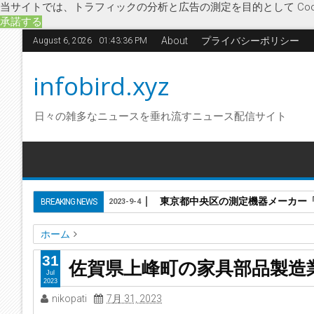
当サイトでは、トラフィックの分析と広告の測定を目的として Coo
承諾する
About
プライバシーポリシー
August 6, 2026
01:43:36 PM
infobird.xyz
日々の雑多なニュースを垂れ流すニュース配信サイト
東京都中央区の測定機器メーカー「株
BREAKING NEWS
2023-9-4
ホーム
アドバンス
つみにっか
家具部品製造業
企業破綻
経済
31
佐賀県上峰町の家具部品製造
佐賀県上峰町の家具部品製造業「有限会社アドバンス」に破
Jul
2023
nikopati
7月 31, 2023