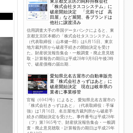
東京都文京区の純粋持株会社
「株式会社タスコシステム」に
破産開始決定 「北前そば 高
田屋」など展開、各ブランドは
他社に譲渡済み
信用調査大手の帝国データバンクによると、東
京都文京区本郷の「株式会社タスコシステム」
（代表取締役：山本健一郎）は6月15日、東京
地方裁判所から破産手続きの開始決定を受け
た。財産状況報告集会・一般調査・廃止意見聴
取・計算報告の期日は平成28年9月8日午後2時
で、破産債権の届出期...
愛知県北名古屋市の自動車販売
業「株式会社きっずはあと」に
破産開始決定 現在は岐阜県の
業者に事業移管
官報（6943号）によると、愛知県北名古屋市の
「株式会社きっずはあと」（代表取締役：手塚
強）は1月16日、名古屋地方裁判所から破産手
続きの開始決定を受けた。事件番号は平成28年
（フ）第1965号で、財産状況報告集会・一般調
査・廃止意見聴取・計算報告の期日は平成29年