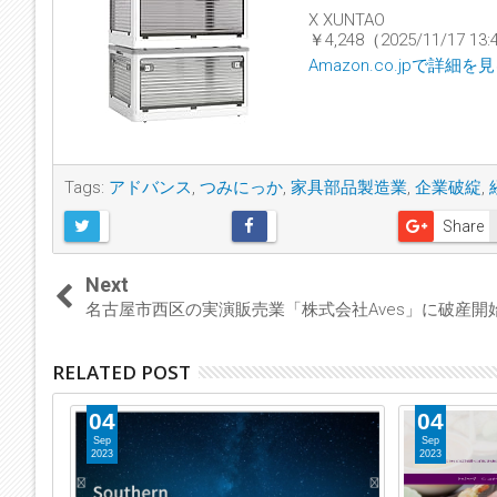
X XUNTAO
￥4,248（2025/11/17 
Amazon.co.jpで詳細を
Tags:
アドバンス
,
つみにっか
,
家具部品製造業
,
企業破綻
,
Share
Next
名古屋市西区の実演販売業「株式会社Aves」に破産開
RELATED POST
04
04
Sep
Sep
2023
2023