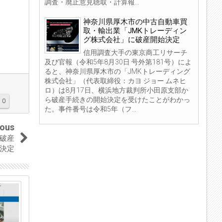
調査・廃止意見聴取・計算報...
神奈川県厚木市の中古自動車買
取・輸出業「JMKトレーディン
グ株式会社」に破産開始決定
信用調査大手の東京商工リサーチ
及び官報（令和5年8月30日 号外第181号）によ
ると、神奈川県厚木市の「JMKトレーディング
株式会社」（代表取締役：カヨ ジョー ムネヒ
ロ）は8月17日、横浜地方裁判所小田原支部か
ら破産手続きの開始決定を受けたことがわかっ
0
た。事件番号は令和5年（フ...
ious
に破産
決定
04
04
Sep
Sep
2023
2023