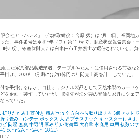
有限会社アドバンス」（代表取締役：宮原 猛）は7月18日、福岡地
った。事件番号は令和5年（フ）第100号で、財産状況報告集会・
後1時30分、破産管財人には白水由布子弁護士が選任されている。
法人改組した家具部品製造業者。テーブルやたんすに使用される前板な
掛け、2020年8月期には約1億円の年間売上高を計上していた。
付を手掛けるほか、自社オリジナル製品として天然木製のカード
どを企画・製作していたが、取引先が海外製の安価な家具にシェ
なっていた。
クス 折りたたみ】蓋付き 積み重ね 全方向から取り出せる 3個セット 
納 折り畳み コンテナ ボックス 大型 プラスチック キャスター付き 
カビ 防湿 無臭 半透明 厚み 強い耐荷重 大容量 家庭用 車用 複数の
5cm*29cm*24cm,28.2L）
11.17