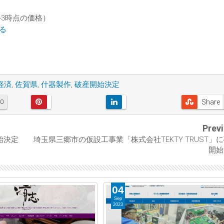
13:43時点の価格）
見る
経済
,
佐賀県
,
什器製作
,
破産開始決定
Share
0
Prev
始決定
埼玉県三郷市の仮設工事業「株式会社TEKTY TRUST」
開始
04
Sep
2023