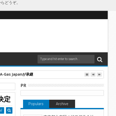
からどうぞ。
as Japanが承継
PR
決定
Populars
Archive
il