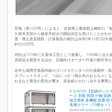
官報（第1029号）によると、佐賀県三養基郡上峰町の「
久留米支部から破産手続きの開始決定を受けたことがわか
査・廃止意見聴取・計算報告の期日は令和5年10月5日午
約9200万円。
同社は1974年に久留米工芸として創業し、1990年に
具部品を製造するほか、店舗向けオーダー什器の製作等を手
近年も福岡空港国内線カゴパスカウンターの什器製作・取
タブレットスタンド、つみにっか（積み木のおもちゃ）な
れるなど業況の悪化が響き、資金繰りがひっ迫する事態と
X XUNTAO【収納ボッ
ース 衣類 布団 小物 収
組立簡単 多機能 防塵 防
各種カラー（S3個セット,40.
posted with
AmaQuick
at 2025.