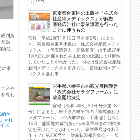
4月18日...
東京都台東区の出版社「株式会
社産經メディックス」が解散
産経広告社に事業譲渡を行った
ことに伴うもの
方裁判所
官報（平成29円1月16日 号外第8号）による
一般調
と、東京都台東区小島の「株式会社産經メディ
負債額は
ックス」（代表清算人：高橋和彦）は平成29年
1月5日に開催された株主総会の決議により解散
していたことがわかった。 同社は株式会社産經
新聞メディックスを前身とし、産經新聞メディ
どの家
ックスを含む事...
岩手県八幡平市の観光農園運営
ケースや
「株式会社サラダファーム」に
アを奪わ
破産開始決定
官報（令和5年8月30日 号外第181
号）によると、岩手県八幡平市の「株式会社サ
収納ケ
ラダファーム」（代表取締役：工藤 恵）は8月
おしゃれ
16日、盛岡地方裁判所から破産手続きの開始決
サイズ
定を受けたことがわかった。事件番号は令和5
年（フ）第206号で、財産状況報告集会・一般