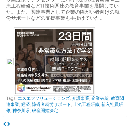
流工程研修などIT技術関連の教育事業を展開してい
た。また、関連事業として企業の障がい者向けの就
労サポートなどの支援事業も手掛けていた。
Tags:
エスエフソリューションズ
,
介護事業
,
企業破綻
,
教育関
連事業
,
経済
,
障碍者就労サポート
,
上流工程研修
,
新入社員研
修
,
神奈川県
,
破産開始決定