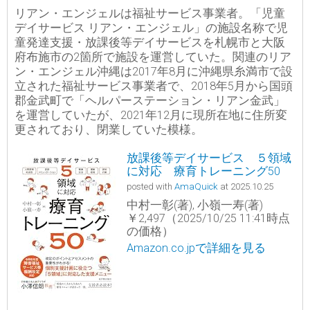
リアン・エンジェルは福祉サービス事業者。「児童
デイサービス リアン・エンジェル」の施設名称で児
童発達支援・放課後等デイサービスを札幌市と大阪
府布施市の2箇所で施設を運営していた。関連のリア
ン・エンジェル沖縄は2017年8月に沖縄県糸満市で設
立された福祉サービス事業者で、2018年5月から国頭
郡金武町で「ヘルパーステーション・リアン金武」
を運営していたが、2021年12月に現所在地に住所変
更されており、閉業していた模様。
放課後等デイサービス ５領域
に対応 療育トレーニング50
posted with
AmaQuick
at 2025.10.25
中村一彰(著), 小嶺一寿(著)
￥2,497（2025/10/25 11:41時点
の価格）
Amazon.co.jpで詳細を見る