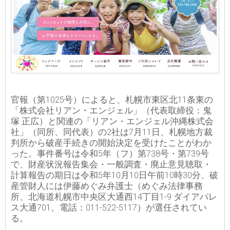
官報（第1025号）によると、札幌市東区北11条東の
「株式会社リアン・エンジェル」（代表取締役：鬼
塚 正広）と関連の「リアン・エンジェル沖縄株式会
社」（同所、同代表）の2社は7月11日、札幌地方裁
判所から破産手続きの開始決定を受けたことがわか
った。事件番号は令和5年（フ）第738号・第739号
で、財産状況報告集会・一般調査・廃止意見聴取・
計算報告の期日は令和5年10月10日午前10時30分、破
産管財人には伊藤めぐみ弁護士（めぐみ法律事務
所、北海道札幌市中央区大通西14丁目1-9 ダイアパレ
ス大通701、電話：011-522-5117）が選任されてい
る。