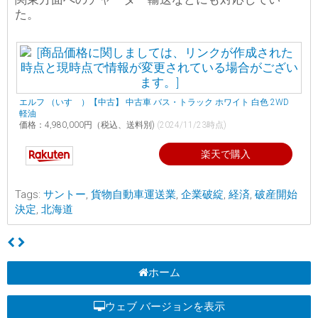
た。
エルフ （いすゞ）【中古】 中古車 バス・トラック ホワイト 白色 2WD
軽油
価格：4,980,000円（税込、送料別)
(2024/11/23時点)
楽天で購入
Tags:
サントー
,
貨物自動車運送業
,
企業破綻
,
経済
,
破産開始
決定
,
北海道
ホーム
ウェブ バージョンを表示