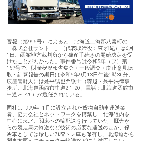
官報（第995号）によると、北海道二海郡八雲町の
「株式会社サントー」（代表取締役：東 雅紀）は6月
1日、函館地方裁判所から破産手続きの開始決定を受
けたことがわかった。事件番号は令和5年（フ）第
162号で、財産状況報告集会・一般調査・廃止意見聴
取・計算報告の期日は令和5年9月13日午後1時30分、
破産管財人には兼平誠也弁護士（森越・兼平法律事
務所、北海道函館市中道2-1-20、電話：北海道函館市
中道2-1-20）が選任されている。
同社は1999年11月に設立された貨物自動車運送業
者。協力会社とネットワークを構築し、北海道内を
中心に東北、関東への輸配送を行っていた。厩舎か
らの競走馬の輸送など技術の必要な運送のほか、保
冷車としては珍しい7t増トン車も保有し、北海道から
関東方面へのチャーター輸送などにも対応してい