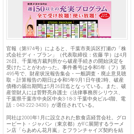
官報（第974号）によると、千葉市美浜区打瀬の「株
式会社ディ・プラン」（代表取締役：佐藤 学）は4月
26日、千葉地方裁判所から破産手続きの開始決定を
受けたことがわかった。事件番号は令和5年（フ）第
495号で、財産状況報告集会・一般調査・廃止意見聴
取・計算報告の期日は令和5年9月1日午後2時、破産
債権の届出期間は5月26日迄となっている。また、破
産管財人には菅野亮弁護士（法律事務所シリウス、
千葉県千葉市中央区中央3-18-3 千葉中央ビル4階、電
話：043-222-3430）が選任されている。
同社は2000年1月に設立された飲食店経営会社。グロ
ービート・ジャパン（東京都）がFC展開するラーメ
ン店「らあめん花月嵐」とフランチャイズ契約を結