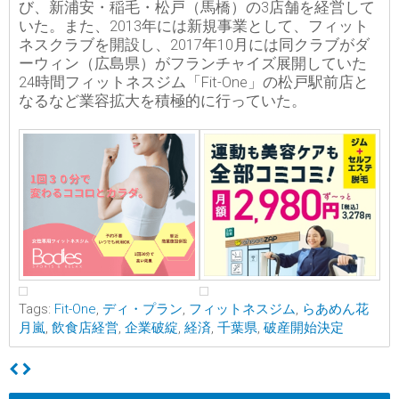
び、新浦安・稲毛・松戸（馬橋）の3店舗を経営して
いた。また、2013年には新規事業として、フィット
ネスクラブを開設し、2017年10月には同クラブがダ
ーウィン（広島県）がフランチャイズ展開していた
24時間フィットネスジム「Fit-One」の松戸駅前店と
なるなど業容拡大を積極的に行っていた。
Tags:
Fit-One
,
ディ・プラン
,
フィットネスジム
,
らあめん花
月嵐
,
飲食店経営
,
企業破綻
,
経済
,
千葉県
,
破産開始決定