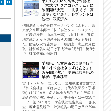
東京都文京区の純粋持株会社
il
「株式会社タスコシステム」に
破産開始決定 「北前そば 高
田屋」など展開、各ブランドは
他社に譲渡済み
信用調査大手の帝国データバンクによると、東
京都文京区本郷の「株式会社タスコシステム」
（代表取締役：山本健一郎）は6月15日、東京
地方裁判所から破産手続きの開始決定を受け
た。財産状況報告集会・一般調査・廃止意見聴
取・計算報告の期日は平成28年9月8日午後2時
で、破産債権の届出期...
愛知県北名古屋市の自動車販売
業「株式会社きっずはあと」に
破産開始決定 現在は岐阜県の
業者に事業移管
官報（6943号）によると、愛知県北名古屋市の
「株式会社きっずはあと」（代表取締役：手塚
強）は1月16日、名古屋地方裁判所から破産手
続きの開始決定を受けた。事件番号は平成28年
（フ）第1965号で、財産状況報告集会・一般調
査・廃止意見聴取・計算報告の期日は平成29年