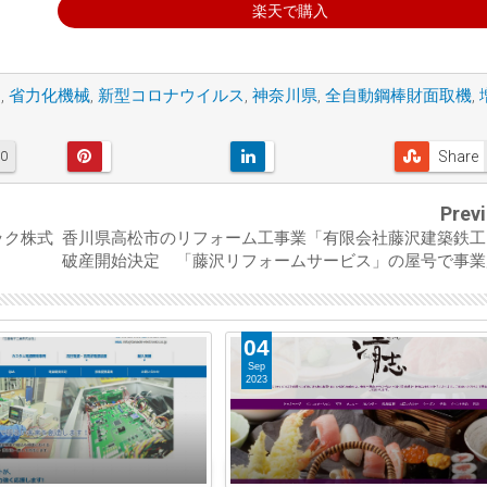
楽天で購入
ー
,
省力化機械
,
新型コロナウイルス
,
神奈川県
,
全自動鋼棒財面取機
,
Share
0
Prev
ック株式
香川県高松市のリフォーム工事業「有限会社藤沢建築鉄工
破産開始決定 「藤沢リフォームサービス」の屋号で事業
04
Sep
2023