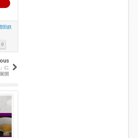
増田鉄
0
ious
」に
展開
04
01
Sep
May
2023
2023