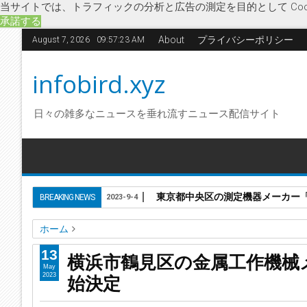
当サイトでは、トラフィックの分析と広告の測定を目的として Coo
承諾する
About
プライバシーポリシー
August 7, 2026
09:57:24 AM
infobird.xyz
日々の雑多なニュースを垂れ流すニュース配信サイト
東京都中央区の測定機器メーカー「株
BREAKING NEWS
2023-9-4
ホーム
リーマンショック
企業破綻
経済
工作機械メーカー
省
13
横浜市鶴見区の金属工作機械
破産開始決定
横浜市鶴見区の金属工作機械メーカー「株
May
始決定
2023