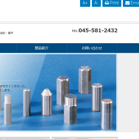
A
+
A
-
Print
Ema