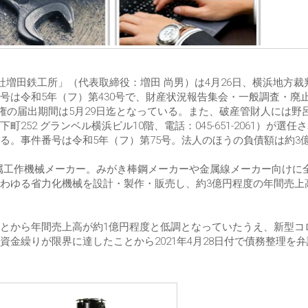
社増田鉄工所」（代表取締役：増田 尚男）は4月26日、横浜地方裁
号は令和5年（フ）第430号で、財産状況報告集会・一般調査・廃
債権の届出期間は5月29日迄となっている。また、破産管財人には野
2 グランベル横浜ビル10階、電話：045-651-2061）が選任
る。事件番号は令和5年（フ）第75号。法人のほうの負債額は約3
た金属工作機械メーカー。みがき棒鋼メーカーや金属線メーカー向けに
わゆる省力化機械を設計・製作・販売し、約3億円程度の年間売上
とから年間売上高が約1億円程度と低調となっていたうえ、新型コ
金繰りが限界に達したことから2021年4月28日付で債務整理を