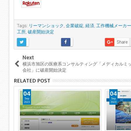
Tags:
リーマンショック
,
企業破綻
,
経済
,
工作機械メーカ
工所
,
破産開始決定
Share
Next
横浜市旭区の医療系コンサルティング「メディカルミ
会社」に破産開始決定
RELATED POST
04
04
Sep
Sep
2023
2023