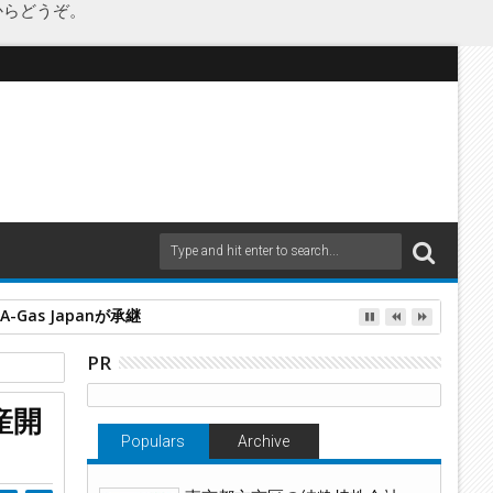
からどうぞ。
as Japanが承継
PR
鉄工所
産開
Populars
Archive