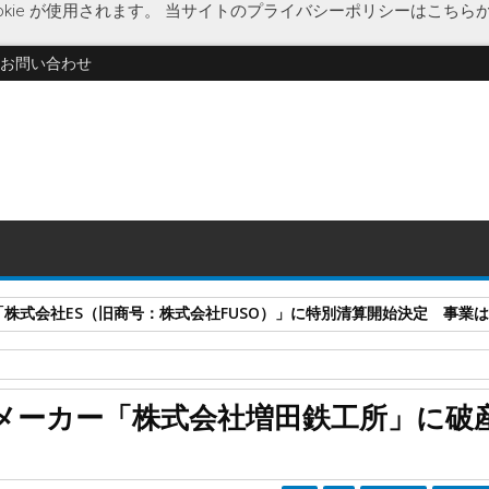
kie が使用されます。
当サイトのプライバシーポリシーはこちら
お問い合わせ
式会社ES（旧商号：株式会社FUSO）」に特別清算開始決定 事業はA-G
力化機械
新型コロナウイルス
神奈川県
全自動鋼棒財面取機
増田
メーカー「株式会社増田鉄工所」に破
式会社増田鉄工所」に破産開始決定