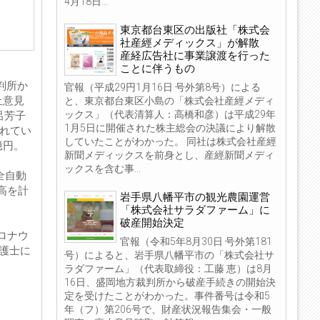
4月18日...
東京都台東区の出版社「株式会
社産經メディックス」が解散
産経広告社に事業譲渡を行った
ことに伴うもの
判所か
官報（平成29円1月16日 号外第8号）による
止意見
と、東京都台東区小島の「株式会社産經メディ
ックス」（代表清算人：高橋和彦）は平成29年
呂芳子
1月5日に開催された株主総会の決議により解散
されてい
していたことがわかった。 同社は株式会社産經
億円。
新聞メディックスを前身とし、産經新聞メディ
ックスを含む事...
全自動
高を計
岩手県八幡平市の観光農園運営
「株式会社サラダファーム」に
破産開始決定
ロナウ
官報（令和5年8月30日 号外第181
弁護士に
号）によると、岩手県八幡平市の「株式会社サ
ラダファーム」（代表取締役：工藤 恵）は8月
16日、盛岡地方裁判所から破産手続きの開始決
定を受けたことがわかった。事件番号は令和5
年（フ）第206号で、財産状況報告集会・一般