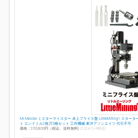
Mr.Meister ミスターマイスター 卓上フライス盤 LittleMilling
ト エンドミル2枚刃3種セット 工作機械 東洋アソシエイツ 代引不可
価格：203,800円（税込、送料無料)
(2024/5/4時点)