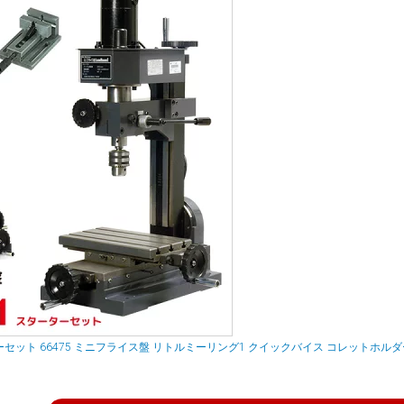
1 スターターセット 66475 ミニフライス盤 リトルミーリング1 クイックバイス コレットホル