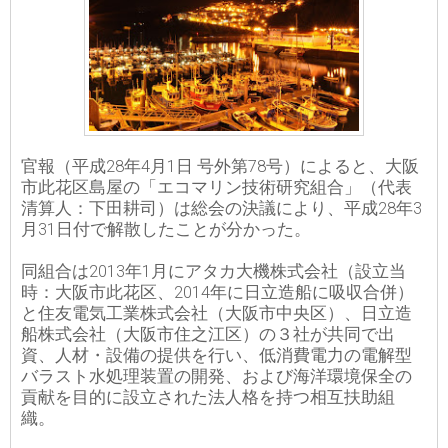
官報（平成28年4月1日 号外第78号）によると、大阪
市此花区島屋の「エコマリン技術研究組合」（代表
清算人：下田耕司）は総会の決議により、平成28年3
月31日付で解散したことが分かった。
同組合は2013年1月にアタカ大機株式会社（設立当
時：大阪市此花区、2014年に日立造船に吸収合併）
と住友電気工業株式会社（大阪市中央区）、日立造
船株式会社（大阪市住之江区）の３社が共同で出
資、人材・設備の提供を行い、低消費電力の電解型
バラスト水処理装置の開発、および海洋環境保全の
貢献を目的に設立された法人格を持つ相互扶助組
織。