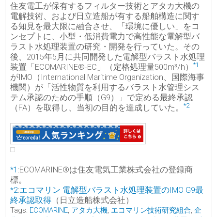
住友電工が保有するフィルター技術とアタカ大機の
電解技術、および日立造船が有する船舶構造に関す
る知見を最大限に融合させ、「環境に優しい」をコ
ンセプトに、小型・低消費電力で高性能な電解型バ
ラスト水処理装置の研究・開発を行っていた。その
後、2015年5月に共同開発した電解型バラスト水処理
*1
装置「ECOMARINE®-EC」（定格処理量500m³/h）
がIMO（International Maritime Organization、国際海事
機関）が「活性物質を利用するバラスト水管理シス
テム承認のための手順（G9）」で定める最終承認
*2
（FA）を取得し、当初の目的を達成していた。
*1
:ECOMARINE®は住友電気工業株式会社の登録商
標。
*2
:
エコマリン 電解型バラスト水処理装置のIMO G9最
終承認取得
（日立造船株式会社）
Tags:
ECOMARINE
,
アタカ大機
,
エコマリン技術研究組合
,
企