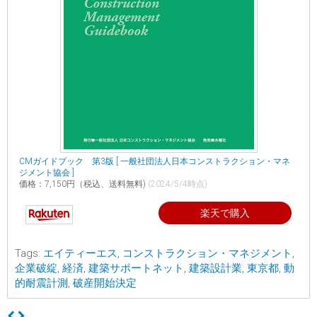
CMガイドブック 第3版 [ 一般社団法人日本コンストラクション・マネ
ジメント協会 ]
価格：7,150円（税込、送料無料)
(2024/5/4時点)
楽天で購入
Tags:
エイティーエス
,
コンストラクション・マネジメント
,
企業破綻
,
経済
,
建築サポートネット
,
建築設計業
,
東京都
,
動
的耐震計測
,
破産開始決定