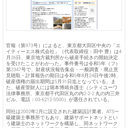
官報（第973号）によると、東京都大田区中央の「エ
イティーエス株式会社」（代表取締役：田中 豊）は4
月26日、東京地方裁判所から破産手続きの開始決定
を受けたことがわかった。事件番号は令和5年（フ）
第2347号で、財産状況報告集会・一般調査・廃止意
見聴取・計算報告の期日は令和5年8月24日午後2時、
破産債権の届出期間は5月31日迄となっている。ま
た、破産管財人には堀本博靖弁護士（シティユーワ
法律事務所、東京都千代田区丸の内2-2-2 丸の内三井
ビル、電話：03-6212-5500）が選任されている。
同社は2002年2月に設立された建築設計業者。ATS一
級建築士事務所でもあり、建築サポートネットとい
う建築士のネットワークを構築し、同ネットワーク