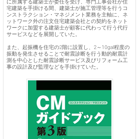
に所属する建築士が委任を受け、専門工事会社が住
宅建築を手掛ける間、建築士が施工管理等を行うコ
ンストラクション・マネジメント業務を主軸に、ネ
ットワーク外の注文住宅建築会社との契約をネット
ワークに加盟する建築士が顧客に代わって行う代行
サービスなどを展開していた。
また、起振機を住宅の2階に設置し、2～10gal程度の
振動を発生させることで耐震診断を行う動的耐震計
測を中心とした耐震診断サービス及びリフォーム工
事の設計及び監理などを手掛けていた。