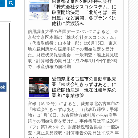
東京都文京区の純粋持株会社
il
「株式会社タスコシステム」に
破産開始決定 「北前そば 高
田屋」など展開、各ブランドは
他社に譲渡済み
信用調査大手の帝国データバンクによると、東
京都文京区本郷の「株式会社タスコシステム」
（代表取締役：山本健一郎）は6月15日、東京
地方裁判所から破産手続きの開始決定を受け
た。財産状況報告集会・一般調査・廃止意見聴
取・計算報告の期日は平成28年9月8日午後2時
で、破産債権の届出期...
愛知県北名古屋市の自動車販売
業「株式会社きっずはあと」に
破産開始決定 現在は岐阜県の
業者に事業移管
官報（6943号）によると、愛知県北名古屋市の
「株式会社きっずはあと」（代表取締役：手塚
強）は1月16日、名古屋地方裁判所から破産手
続きの開始決定を受けた。事件番号は平成28年
（フ）第1965号で、財産状況報告集会・一般調
査・廃止意見聴取・計算報告の期日は平成29年