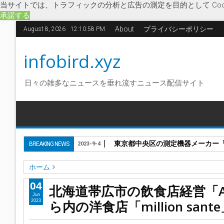
当サイトでは、トラフィックの分析と広告の測定を目的として Coo
承諾する
About
プライバシーポリシー
August 8, 2026
12:10:58 PM
infobird.xyz
日々の雑多なニュースを垂れ流すニュース配信サイト
東京都中央区の測定機器メーカー「株
BREAKING NEWS
2023-9-4
ホーム
AQ合同会社
million sante
とかちむら
モッツァレラチー
04
北海道帯広市の飲食店経営「
北海道帯広市の飲食店経営「AQ合同会社」に破産開始決定 とかちむ
Jun
ら内の洋食店「million san
2023