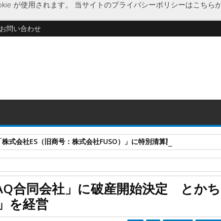
kie が使用されます。
当サイトのプライバシーポリシーはこちら
お問い合わせ
式会社ES（旧商号：株式会社FUSO）」に特別清算開始決定 事業はA-G
ズ作り体験
飲食店経営
企業破綻
経済
破産開始決定
北海道
AQ合同会社」に破産開始決定 とか
ら内の洋食店「million sante」を経営
te」を経営