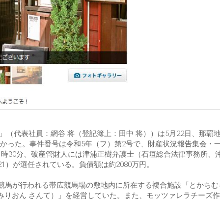
」（代表社員：網谷 将（登記簿上：田中 将））は5月22日、那覇
かった。事件番号は令和5年（フ）第2号で、財産状況報告集会・
1時30分、破産管財人には津浦正樹弁護士（石垣総合法律事務所、
0721）が選任されている。負債額は約2080万円。
い競馬が行われる帯広競馬場の敷地内に所在する複合施設「とかちむ
nte（みりおん さんて）」を経営していた。また、モッツァレラチーズ