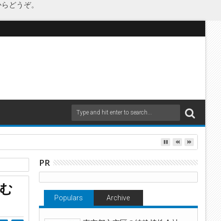
からどうぞ。
as Japanが承継
PR
ちむ
Populars
Archive