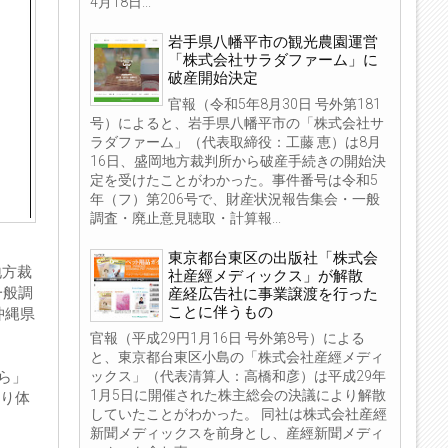
4月18日...
岩手県八幡平市の観光農園運営
「株式会社サラダファーム」に
破産開始決定
官報（令和5年8月30日 号外第181
号）によると、岩手県八幡平市の「株式会社サ
ラダファーム」（代表取締役：工藤 恵）は8月
16日、盛岡地方裁判所から破産手続きの開始決
定を受けたことがわかった。事件番号は令和5
年（フ）第206号で、財産状況報告集会・一般
調査・廃止意見聴取・計算報...
東京都台東区の出版社「株式会
地方裁
社産經メディックス」が解散
一般調
産経広告社に事業譲渡を行った
ことに伴うもの
沖縄県
官報（平成29円1月16日 号外第8号）による
と、東京都台東区小島の「株式会社産經メディ
ックス」（代表清算人：高橋和彦）は平成29年
ら」
1月5日に開催された株主総会の決議により解散
作り体
していたことがわかった。 同社は株式会社産經
新聞メディックスを前身とし、産經新聞メディ