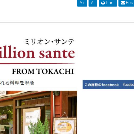
A
+
A
-
Print
Ema