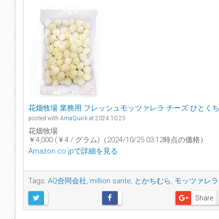
花畑牧場 業務用 フレッシュモッツァレラ チーズ ひとくちタイ
posted with
AmaQuick
at 2024.10.25
花畑牧場
￥4,000 (￥4 / グラム)（2024/10/25 03:12時点の価格）
Amazon.co.jpで詳細を見る
Tags:
AQ合同会社
,
million sante
,
とかちむら
,
モッツァレラ
Share