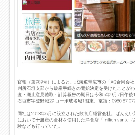
官報（第989号）によると、北海道帯広市の「AQ合同会社
判所石垣支部から破産手続きの開始決定を受けたことがわ
査・廃止意見聴取・計算報告の期日は令和5年9月7日午後
石垣市字登野城29 コーポ玻名城1階東、電話：0980-87-
同社は2018年6月に設立された飲食店経営会社。ばんえ
において十勝産の食材を使用した洋食店「million sa
験なども行っていた。