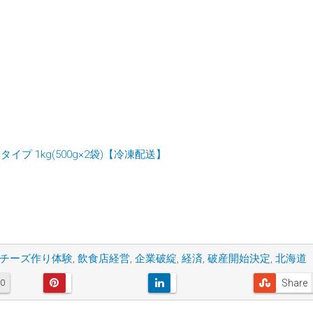
プ 1kg(500g×2袋)【冷凍配送】
チーズ作り体験
,
飲食店経営
,
企業破綻
,
経済
,
破産開始決定
,
北海道
Share
0