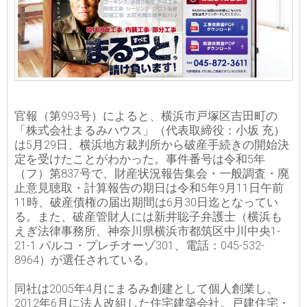
官報（第993号）によると、横浜市戸塚区吉田町の
「株式会社まるみハウス」（代表取締役：小坂 充）
は5月29日、横浜地方裁判所から破産手続きの開始決
定を受けたことがわかった。事件番号は令和5年
（フ）第837号で、財産状況報告集会・一般調査・廃
止意見聴取・計算報告の期日は令和5年9月11日午前
11時、破産債権の届出期間は6月30日迄となってい
る。また、破産管財人には新井聡子弁護士（横浜も
えぎ法律事務所、神奈川県横浜市都筑区中川中央1-
21-1 パルコ・プレチオーゾ301、電話：045-532-
8964）が選任されている。
同社は2005年4月にまるみ創建として個人創業し、
2012年6月に法人改組した住宅建築会社。戸建住宅・