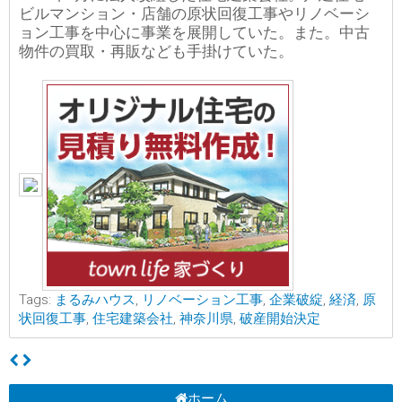
ビルマンション・店舗の原状回復工事やリノベーシ
ョン工事を中心に事業を展開していた。また。中古
物件の買取・再販なども手掛けていた。
Tags:
まるみハウス
,
リノベーション工事
,
企業破綻
,
経済
,
原
状回復工事
,
住宅建築会社
,
神奈川県
,
破産開始決定
ホーム