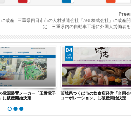
Prev
」に破産
三重県四日市市の人材派遣会社「AGL株式会社」に破産
定 三重県内の自動車工場に外国人労働者を
04
Sep
2023
の電源装置メーカー「玉置電子
茨城県つくば市の飲食店経営「合同会
」に破産開始決定
コーポレーション」に破産開始決定