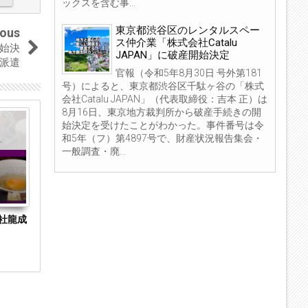
ックスを含む事...
東京都渋谷区のレンタルスペー
ious
ス仲介業「株式会社Catalu
開始決
JAPAN」に破産開始決定
派遣
官報（令和5年8月30日 号外第181
号）によると、東京都渋谷区千駄ヶ谷の「株式
会社Catalu JAPAN」（代表取締役：吉本 正）は
8月16日、東京地方裁判所から破産手続きの開
04
04
始決定を受けたことがわかった。事件番号は令
Sep
Sep
和5年（フ）第4897号で、財産状況報告集会・
2023
2023
一般調査・廃...
社龍成
東京都新宿区の投資ファンド組成・運用「株
東京都中央区
式会社ワイアールキャピタル」に特別清算開
ES（旧商号：
始決定
開始決定 事業は