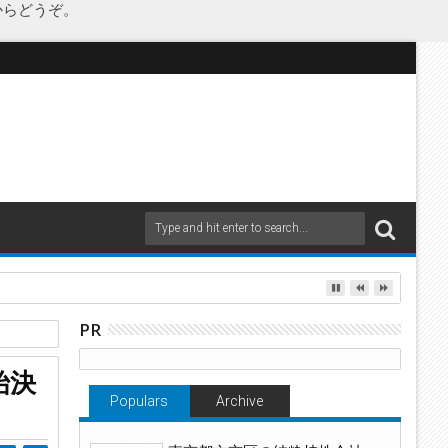
からどうぞ。
as Japanが承継
PR
始決
Populars
Archive