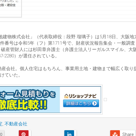
地建物株式会社」（代表取締役：段野 瑠璃子）は5月18日、大阪地
番号は令和5年（フ）第1711号で、財産状況報告集会・一般調査
分、破産管財人には杉田章弁護士（弁護士法人リーガルスマイル、大
37-2280）が選任されている。
た不動産会社。個人住宅はもちろん、事業用土地・建物まで幅広く取り
けていた。
定
,
不動産会社
Share
0