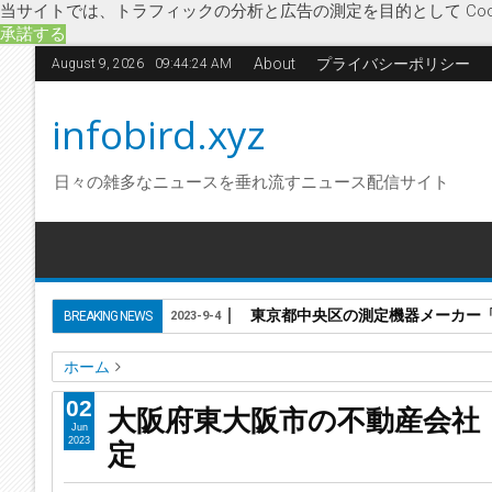
当サイトでは、トラフィックの分析と広告の測定を目的として Coo
承諾する
About
プライバシーポリシー
August 9, 2026
09:44:25 AM
infobird.xyz
日々の雑多なニュースを垂れ流すニュース配信サイト
東京都中央区の測定機器メーカー「株
BREAKING NEWS
2023-9-4
ホーム
企業破綻
経済
大阪府
東大阪土地建物
破産開始決定
02
大阪府東大阪市の不動産会社
大阪府東大阪市の不動産会社「東大阪土地建物株式会社」に
Jun
定
2023