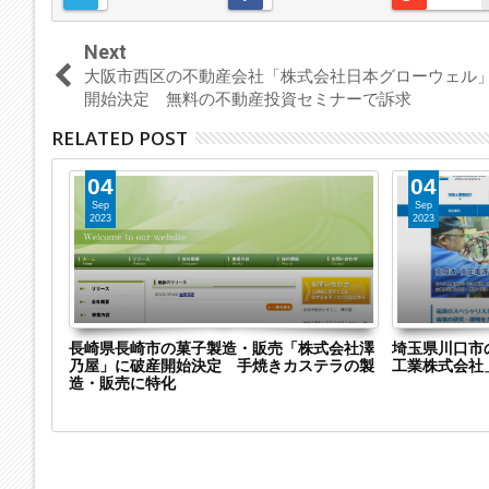
Next
大阪市西区の不動産会社「株式会社日本グローウェル
開始決定 無料の不動産投資セミナーで訴求
RELATED POST
04
04
Sep
Sep
2023
2023
社
長崎県長崎市の菓子製造・販売「株式会社澤
埼玉県川口市
1社に破産開
乃屋」に破産開始決定 手焼きカステラの製
工業株式会社
造・販売に特化