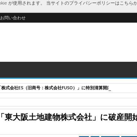
kie が使用されます。
当サイトのプライバシーポリシーはこちら
お問い合わせ
式会社ES（旧商号：株式会社FUSO）」に特別清算開始決定 事業はA-G
不動産会社
「東大阪土地建物株式会社」に破産開
破産開始決定