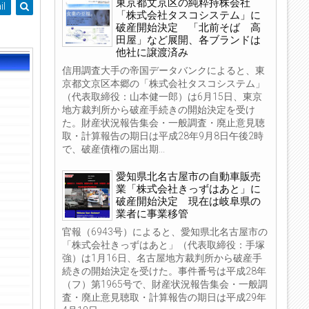
東京都文京区の純粋持株会社
il
「株式会社タスコシステム」に
破産開始決定 「北前そば 高
田屋」など展開、各ブランドは
他社に譲渡済み
信用調査大手の帝国データバンクによると、東
京都文京区本郷の「株式会社タスコシステム」
（代表取締役：山本健一郎）は6月15日、東京
地方裁判所から破産手続きの開始決定を受け
た。財産状況報告集会・一般調査・廃止意見聴
取・計算報告の期日は平成28年9月8日午後2時
で、破産債権の届出期...
愛知県北名古屋市の自動車販売
業「株式会社きっずはあと」に
破産開始決定 現在は岐阜県の
業者に事業移管
官報（6943号）によると、愛知県北名古屋市の
「株式会社きっずはあと」（代表取締役：手塚
強）は1月16日、名古屋地方裁判所から破産手
続きの開始決定を受けた。事件番号は平成28年
（フ）第1965号で、財産状況報告集会・一般調
査・廃止意見聴取・計算報告の期日は平成29年