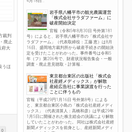
4月18日...
岩手県八幡平市の観光農園運営
「株式会社サラダファーム」に
破産開始決定
官報（令和5年8月30日 号外第181
方裁判
号）によると、岩手県八幡平市の「株式会社サ
・廃止
ラダファーム」（代表取締役：工藤 恵）は8月
16日、盛岡地方裁判所から破産手続きの開始決
阪府大
定を受けたことがわかった。事件番号は令和5
年（フ）第206号で、財産状況報告集会・一般
調査・廃止意見聴取・計算報...
扱うほ
東京都台東区の出版社「株式会
社産經メディックス」が解散
産経広告社に事業譲渡を行った
ことに伴うもの
官報（平成29円1月16日 号外第8号）による
と、東京都台東区小島の「株式会社産經メディ
ックス」（代表清算人：高橋和彦）は平成29年
1月5日に開催された株主総会の決議により解散
していたことがわかった。 同社は株式会社産經
新聞メディックスを前身とし、産經新聞メディ
0