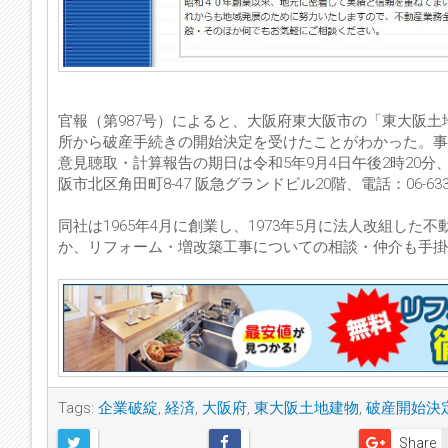
官報（第987号）によると、大阪府東大阪市の「東大阪土
所から破産手続きの開始決定を受けたことがわかった。事件
意見聴取・計算報告の期日は令和5年9月4日午後2時20
阪市北区角田町8-47 阪急グランドビル20階、電話：06-63
同社は1965年4月に創業し、1973年5月に法人改組し
か、リフォーム・増改築工事についての相談・仲介も手掛
Tags:
企業破綻
,
経済
,
大阪府
,
東大阪土地建物
,
破産開始決
Share