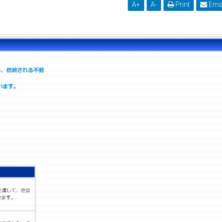
A
+
A
-
Print
Ema