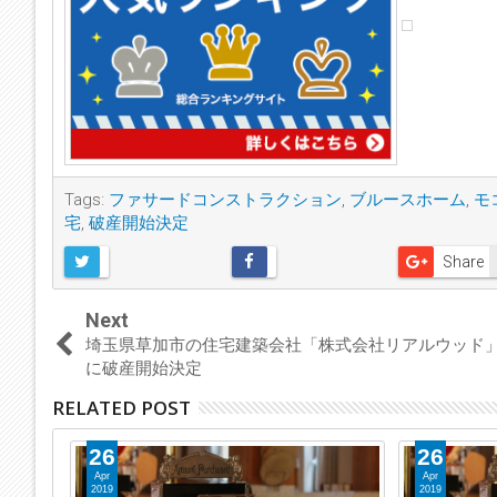
Tags:
ファサードコンストラクション
,
ブルースホーム
,
モ
宅
,
破産開始決定
Share
Next
埼玉県草加市の住宅建築会社「株式会社リアルウッド」
に破産開始決定
RELATED POST
26
26
Apr
Apr
2019
2019