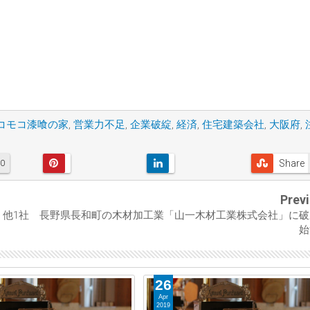
コモコ漆喰の家
,
営業力不足
,
企業破綻
,
経済
,
住宅建築会社
,
大阪府
,
Share
0
Prev
他1社
長野県長和町の木材加工業「山一木材工業株式会社」に破
始
26
Apr
2019