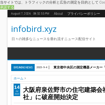
当サイトでは、トラフィックの分析と広告の測定を目的として Coo
承諾する
About
プライバシーポリシー
August 7, 2026
08:32:54 PM
infobird.xyz
日々の雑多なニュースを垂れ流すニュース配信サイト
東京都中央区の測定機器メーカー「株
BREAKING NEWS
2023-9-4
ホーム
ファサードコンストラクション
ブルースホーム
モコモコ
14
大阪府泉佐野市の住宅建築会
破産開始決定
大阪府泉佐野市の住宅建築会社「ファサード
Jul
社」に破産開始決定
2023