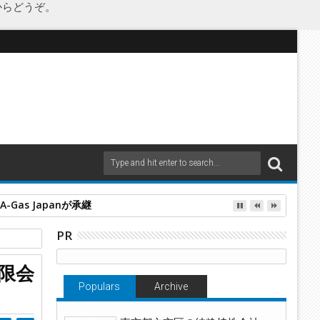
からどうぞ。
as Japanが承継
PR
住宅
限会
Populars
Archive