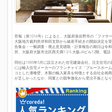
官報（第1016号）によると、大阪府泉佐野市の「ファサ
大阪地方裁判所岸和田支部から破産手続きの開始決定を受
告集会・一般調査・廃止意見聴取・計算報告の期日は令和5
所、大阪府大阪市北区西天満1-2-5 大阪JAビル12階、電話：0
同社は1993年5月に設立された住宅建築会社。注文住宅
には輸入住宅メーカーのフランチャイズ「ブルースホーム
コとした漆喰壁、木製の輸入家具を特徴とする自社企画商
が乏しかったなか、同業との競争激化から受注不振となり