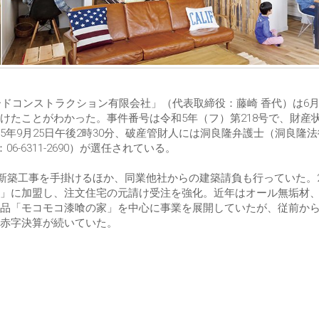
ードコンストラクション有限会社」（代表取締役：藤崎 香代）は6月
けたことがわかった。事件番号は令和5年（フ）第218号で、財産
年9月25日午後2時30分、破産管財人には洞良隆弁護士（洞良隆
6-6311-2690）が選任されている。
の新築工事を手掛けるほか、同業他社からの建築請負も行っていた。2
」に加盟し、注文住宅の元請け受注を強化。近年はオール無垢材
品「モコモコ漆喰の家」を中心に事業を展開していたが、従前か
赤字決算が続いていた。