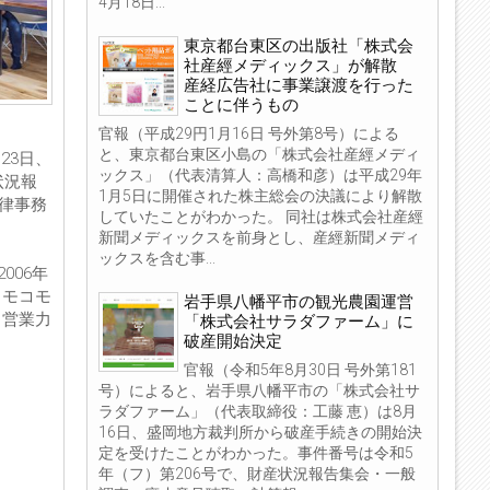
4月18日...
東京都台東区の出版社「株式会
社産經メディックス」が解散
産経広告社に事業譲渡を行った
ことに伴うもの
官報（平成29円1月16日 号外第8号）による
と、東京都台東区小島の「株式会社産經メディ
23日、
ックス」（代表清算人：高橋和彦）は平成29年
状況報
1月5日に開催された株主総会の決議により解散
法律事務
していたことがわかった。 同社は株式会社産經
新聞メディックスを前身とし、産經新聞メディ
ックスを含む事...
006年
、モコモ
岩手県八幡平市の観光農園運営
ら営業力
「株式会社サラダファーム」に
破産開始決定
官報（令和5年8月30日 号外第181
号）によると、岩手県八幡平市の「株式会社サ
ラダファーム」（代表取締役：工藤 恵）は8月
16日、盛岡地方裁判所から破産手続きの開始決
定を受けたことがわかった。事件番号は令和5
年（フ）第206号で、財産状況報告集会・一般