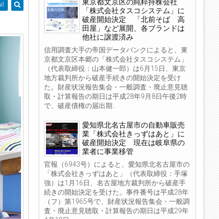
東京都文京区の純粋持株会社
il
「株式会社タスコシステム」に
破産開始決定 「北前そば 高
田屋」など展開、各ブランドは
他社に譲渡済み
信用調査大手の帝国データバンクによると、東
京都文京区本郷の「株式会社タスコシステム」
（代表取締役：山本健一郎）は6月15日、東京
地方裁判所から破産手続きの開始決定を受け
た。財産状況報告集会・一般調査・廃止意見聴
取・計算報告の期日は平成28年9月8日午後2時
で、破産債権の届出期...
愛知県北名古屋市の自動車販売
業「株式会社きっずはあと」に
破産開始決定 現在は岐阜県の
業者に事業移管
官報（6943号）によると、愛知県北名古屋市の
「株式会社きっずはあと」（代表取締役：手塚
強）は1月16日、名古屋地方裁判所から破産手
続きの開始決定を受けた。事件番号は平成28年
（フ）第1965号で、財産状況報告集会・一般調
査・廃止意見聴取・計算報告の期日は平成29年