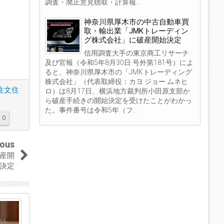
調査・廃止意見聴取・計算報...
神奈川県厚木市の中古自動車買
取・輸出業「JMKトレーディン
グ株式会社」に破産開始決定
信用調査大手の東京商工リサーチ
及び官報（令和5年8月30日 号外第181号）によ
ると、神奈川県厚木市の「JMKトレーディング
株式会社」（代表取締役：カヨ ジョー ムネヒ
注文住
ロ）は8月17日、横浜地方裁判所小田原支部か
ら破産手続きの開始決定を受けたことがわかっ
た。事件番号は令和5年（フ...
0
ious
産開
決定
26
Apr
2019