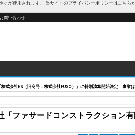
kie が使用されます。
当サイトのプライバシーポリシーはこちら
お問い合わせ
式会社ES（旧商号：株式会社FUSO）」に特別清算開始決定 事業はA-G
漆喰の家
営業力不足
企業破綻
経済
住宅建築会社
大阪府
注文
社「ファサードコンストラクション有
コンストラクション有限会社」に破産開始決定