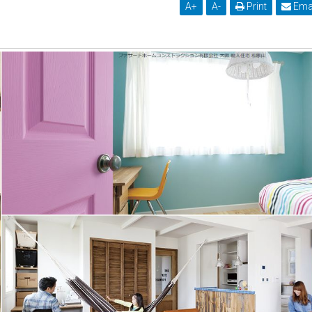
A
+
A
-
Print
Ema