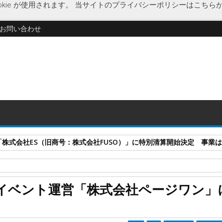
kie が使用されます。
当サイトのプライバシーポリシーはこちら
お問い合わせ
式会社ES（旧商号：株式会社FUSO）」に特別清算開始決定 事業はA-G
演販売士育成
新型コロナウイルス
大阪府
破産開始決定
イベント運営「株式会社ページワン」
企画・イベント運営「株式会社ページワン」に破産開始決定