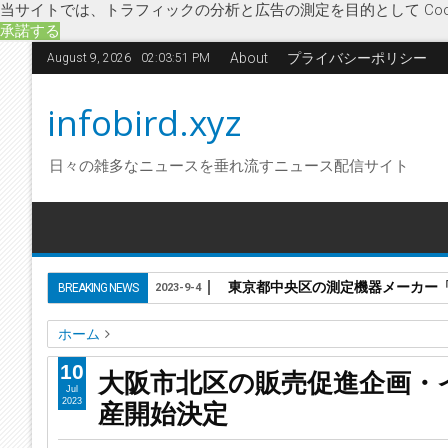
当サイトでは、トラフィックの分析と広告の測定を目的として Coo
承諾する
About
プライバシーポリシー
August 9, 2026
02:03:52 PM
infobird.xyz
日々の雑多なニュースを垂れ流すニュース配信サイト
東京都中央区の測定機器メーカー「株
BREAKING NEWS
2023-9-4
ホーム
デモンストレーター派遣
ページワン
企業破綻
経済
実
10
大阪市北区の販売促進企画・
販促イベント企画・催行
販売促進
大阪市北区の販売促進
Jul
産開始決定
2023