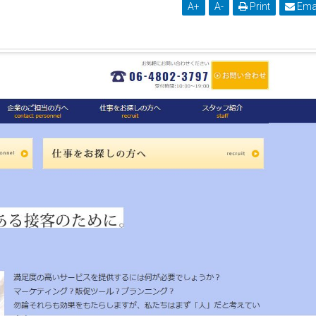
A
+
A
-
Print
Ema