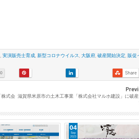
済
,
実演販売士育成
,
新型コロナウイルス
,
大阪府
,
破産開始決定
,
販促
Share
0
Prev
「株式会
滋賀県米原市の土木工事業「株式会社マルホ建設」に破産
04
Sep
2023