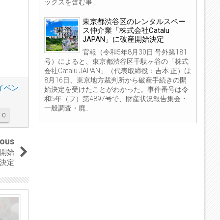
ックスを含む事...
東京都渋谷区のレンタルスペー
ス仲介業「株式会社Catalu
JAPAN」に破産開始決定
官報（令和5年8月30日 号外第181
号）によると、東京都渋谷区千駄ヶ谷の「株式
会社Catalu JAPAN」（代表取締役：吉本 正）は
8月16日、東京地方裁判所から破産手続きの開
イベン
始決定を受けたことがわかった。事件番号は令
和5年（フ）第4897号で、財産状況報告集会・
一般調査・廃...
0
ious
開始
決定
04
08
Sep
Jul
2023
2023