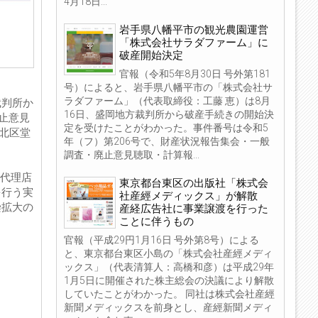
4月18日...
岩手県八幡平市の観光農園運営
「株式会社サラダファーム」に
破産開始決定
官報（令和5年8月30日 号外第181
号）によると、岩手県八幡平市の「株式会社サ
ラダファーム」（代表取締役：工藤 恵）は8月
裁判所か
16日、盛岡地方裁判所から破産手続きの開始決
止意見
定を受けたことがわかった。事件番号は令和5
市北区堂
年（フ）第206号で、財産状況報告集会・一般
調査・廃止意見聴取・計算報...
告代理店
東京都台東区の出版社「株式会
を行う実
社産經メディックス」が解散
染拡大の
産経広告社に事業譲渡を行った
ことに伴うもの
官報（平成29円1月16日 号外第8号）による
と、東京都台東区小島の「株式会社産經メディ
ックス」（代表清算人：高橋和彦）は平成29年
1月5日に開催された株主総会の決議により解散
していたことがわかった。 同社は株式会社産經
新聞メディックスを前身とし、産經新聞メディ