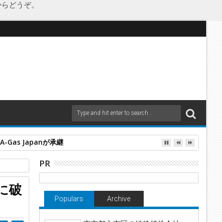
からどうぞ。
as Japanが承継
PR
に破
Populars
Archive