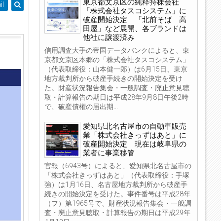
東京都文京区の純粋持株会社
il
「株式会社タスコシステム」に
破産開始決定 「北前そば 高
田屋」など展開、各ブランドは
他社に譲渡済み
信用調査大手の帝国データバンクによると、東
京都文京区本郷の「株式会社タスコシステム」
（代表取締役：山本健一郎）は6月15日、東京
地方裁判所から破産手続きの開始決定を受け
た。財産状況報告集会・一般調査・廃止意見聴
取・計算報告の期日は平成28年9月8日午後2時
で、破産債権の届出期...
愛知県北名古屋市の自動車販売
業「株式会社きっずはあと」に
破産開始決定 現在は岐阜県の
業者に事業移管
官報（6943号）によると、愛知県北名古屋市の
「株式会社きっずはあと」（代表取締役：手塚
強）は1月16日、名古屋地方裁判所から破産手
続きの開始決定を受けた。事件番号は平成28年
（フ）第1965号で、財産状況報告集会・一般調
査・廃止意見聴取・計算報告の期日は平成29年