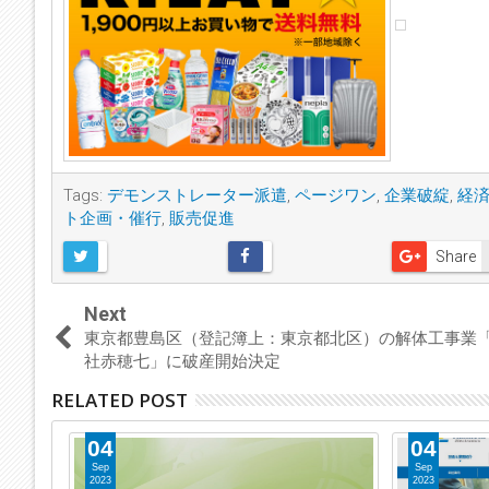
Tags:
デモンストレーター派遣
,
ページワン
,
企業破綻
,
経
ト企画・催行
,
販売促進
Share
Next
東京都豊島区（登記簿上：東京都北区）の解体工事業
社赤穂七」に破産開始決定
RELATED POST
04
04
Sep
Sep
2023
2023