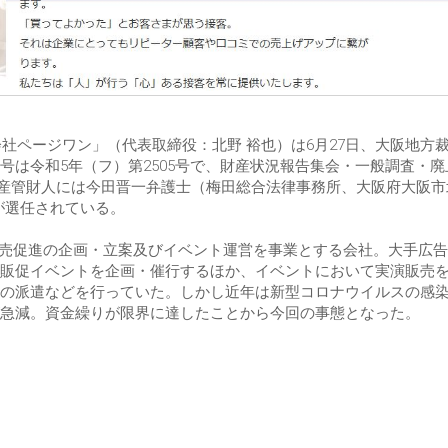
会社ページワン」（代表取締役：北野 裕也）は6月27日、大阪地方
は令和5年（フ）第2505号で、財産状況報告集会・一般調査・廃
、破産管財人には今田晋一弁護士（梅田総合法律事務所、大阪府大阪
6）が選任されている。
した販売促進の企画・立案及びイベント運営を事業とする会社。大手広
販促イベントを企画・催行するほか、イベントにおいて実演販売
の派遣などを行っていた。しかし近年は新型コロナウイルスの感
急減。資金繰りが限界に達したことから今回の事態となった。