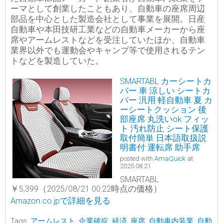
ーマとして創業したこともあり、自動車の座席周辺
部品を中心とした製造会社として事業を展開。日産
自動車や本田技研工業などの自動車メーカーから座
席やアームレストなどを受注していたほか、自動車
業界以外でも運動会やキャンプ等で使用されるテン
トなどを製造していた。
SMARTABL カーシートカ
バー 車 涼しい シートカ
バー 汎用 軽自動車 夏 カ
ーシートクッション 後
部座席 丸洗いok フィッ
ト 汚れ防止 シート保護
取付簡単 日本語取扱説
明書付 運転席 助手席
posted with
AmaQuick
at
2025.08.21
SMARTABL
￥5,399（2025/08/21 00:22時点の価格）
Amazon.co.jpで詳細を見る
Tags:
アームレスト
,
企業破綻
,
経済
,
座席
,
自動車内装業
,
自動