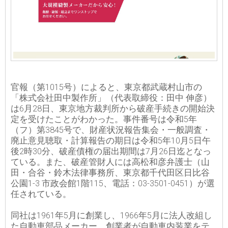
官報（第1015号）によると、東京都武蔵村山市の
「株式会社田中製作所」（代表取締役：田中 伸彦）
は6月28日、東京地方裁判所から破産手続きの開始決
定を受けたことがわかった。事件番号は令和5年
（フ）第3845号で、財産状況報告集会・一般調査・
廃止意見聴取・計算報告の期日は令和5年10月5日午
後2時30分、破産債権の届出期間は7月26日迄となっ
ている。また、破産管財人には高松和彦弁護士（山
田・合谷・鈴木法律事務所、東京都千代田区日比谷
公園1-3 市政会館1階115、電話：03-3501-0451）が選
任されている。
同社は1961年5月に創業し、1966年5月に法人改組し
た自動車部品メーカー。創業者が自動車内装業をテ